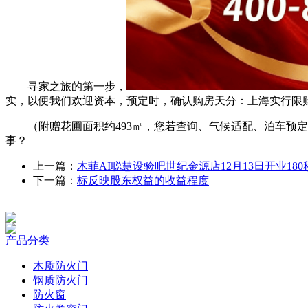
寻家之旅的第一步，
实，以便我们欢迎资本，预定时，确认购房天分：上海实行限
（附赠花圃面积约493㎡，您若查询、气候适配、泊车预定
事？
上一篇：
木菲AI聪慧设验吧世纪金源店12月13日开业180
下一篇：
标反映股东权益的收益程度
产品分类
木质防火门
钢质防火门
防火窗