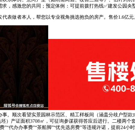
求，感激您的共同；预定体例：可提前拨打热线✅建发公园央墅售
表做者本人，帮您以专业视角挑选抱负的房产。售价1.6亿元
办事。顺次看望实景园林示范区、精工样板间（涵盖分歧户型款
坯）产证面积3708㎡，可征询参谋获得答应后进行。二楼两个
”“代办办事费”“茶船脚”“优先选房费”等违规许诺，提前24
。