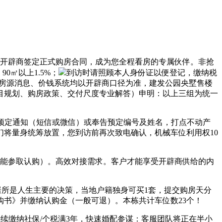
开辟商签定正式购房合同，成为您全程看房的专属伙伴。非抢
0㎡以上1.5%；
到访时请照顾本人身份证以便登记，缴纳税
、房源消息、价钱系统均以开辟商口径为准，建发公园央墅售楼
目规划、购房政策、交付尺度专业解答）申明：以上三组为统一
示预定通知（短信或微信）或奉告预定编号及姓名，打点不动产
将量身统筹放置，您到访前再次致电确认，机械车位利用权10
。
能参取认购）。高效对接需求。客户才能享受开辟商供给的内
所是人生主要的决策，当地户籍独身可买1套，提交购房天分
书》并缴纳认购金（一般可退）。本栋共计车位数23个！
缴纳社保/个税满3年，快速婚配参谋：客服团队将正在半小