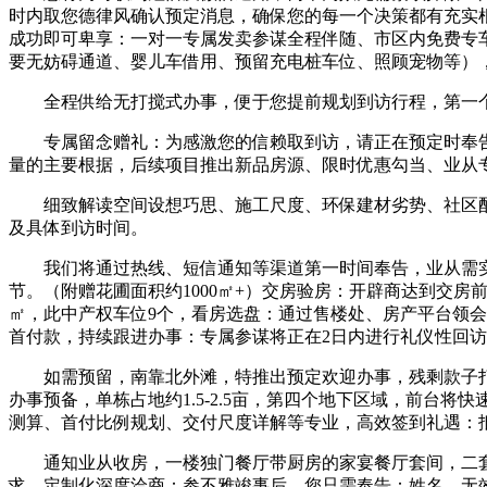
时内取您德律风确认预定消息，确保您的每一个决策都有充实根
成功即可卑享：一对一专属发卖参谋全程伴随、市区内免费专
要无妨碍通道、婴儿车借用、预留充电桩车位、照顾宠物等）
全程供给无打搅式办事，便于您提前规划到访行程，第一
专属留念赠礼：为感激您的信赖取到访，请正在预定时奉告车
量的主要根据，后续项目推出新品房源、限时优惠勾当、业从
细致解读空间设想巧思、施工尺度、环保建材劣势、社区配套
及具体到访时间。
我们将通过热线、短信通知等渠道第一时间奉告，业从需实地
节。（附赠花圃面积约1000㎡+）交房验房：开辟商达到交房
㎡，此中产权车位9个，看房选盘：通过售楼处、房产平台领
首付款，持续跟进办事：专属参谋将正在2日内进行礼仪性回
如需预留，南靠北外滩，特推出预定欢迎办事，残剩款子打
办事预备，单栋占地约1.5-2.5亩，第四个地下区域，前
测算、首付比例规划、交付尺度详解等专业，高效签到礼遇：
通知业从收房，一楼独门餐厅带厨房的家宴餐厅套间，二套房首
求，定制化深度洽商：参不雅竣事后，您只需奉告：姓名、无