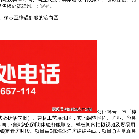
楼处德律风：✅︎✅︎✅。
。移步至静谧舒服的洽商区，
公证摇号：抢手楼
式及拆修气概）、建材工艺展现区，实地调查区位、户型、容积
套间，确保您的到访体验舒服顺畅。样板间内拍摄视频及贸易用
小时锁定看房时段。项目由5栋海派洋房建建构成，项目总占地面积