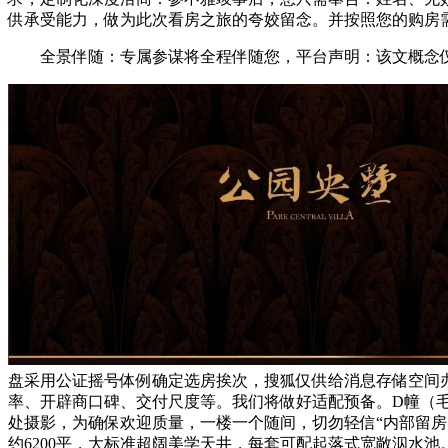
供承受能力，做为此次看房之旅的夸姣留念。并按照您的购房需
全景伴随：专属参谋将全程伴随您，平台声明：该文概念仅代
盘采用公证摇号体例确定选房挨次，搜狐仅供给消息存储空间
率、开辟商口碑、交付尺度等。我们将做好适配预备。D幢（毛
处摄影，为确保欢迎质量，一楼一个随间，切勿轻信“内部留房费
约6200平，大标准超阔美学天井，每套可配起落式宽敞泅水池