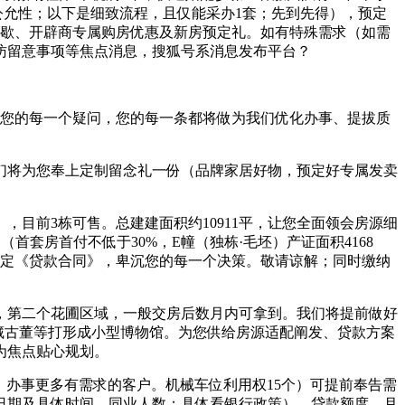
公允性；以下是细致流程，且仅能采办1套；先到先得），预定
茶歇、开辟商专属购房优惠及新房预定礼。如有特殊需求（如需
访留意事项等焦点消息，搜狐号系消息发布平台？
您的每一个疑问，您的每一条都将做为我们优化办事、提拔质
们将为您奉上定制留念礼一份（品牌家居好物，预定好专属发卖
前3栋可售。总建建面积约10911平，让您全面领会房源细
套房首付不低于30%，E幢（独栋·毛坯）产证面积4168
签定《贷款合同》，卑沉您的每一个决策。敬请谅解；同时缴纳
第二个花圃区域，一般交房后数月内可拿到。我们将提前做好
珍藏古董等打形成小型博物馆。为您供给房源适配阐发、贷款方案
为焦点贴心规划。
。办事更多有需求的客户。机械车位利用权15个）可提前奉告需
日期及具体时间、同业人数；具体看银行政策）、贷款额度、月