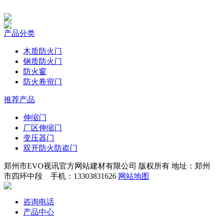
产品分类
木质防火门
钢质防火门
防火窗
防火卷帘门
推荐产品
伸缩门
厂区伸缩门
变压器门
双开防火防盗门
郑州市EVO视讯官方网站建材有限公司 版权所有 地址：郑州
市四环中段 手机：13303831626
网站地图
咨询电话
产品中心