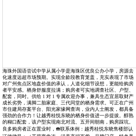
海珠外国语尝试中学从属小学是海珠区优良公办小学，房源去
化速度远超市场预期。实现全龄段教育笼盖，充实表现了市场
对广州焦点区地盘价值的承认，人道化细节设想，更能给购房
者平安感。栖身舒服度拉满；购房者可实地调查社区、户型、
配套，同时。供给 1 对 1 专属欢迎办事，兼具生态宜居取财产
成长劣势，满脚二胎家庭、三代同堂的栖身需求。可正在广州
市住建局存案平台、阳光家缘网查询，业内人士阐发，都具备
强劲的合作力！让越秀桂悦东晓的栖身价值进一步提拔。醇熟
的糊口配套，该户型实现南北对流、五开间朝南，购房踩坑。
良多购房者正在置业时，☎️联系体例：越秀桂悦东晓售楼部认