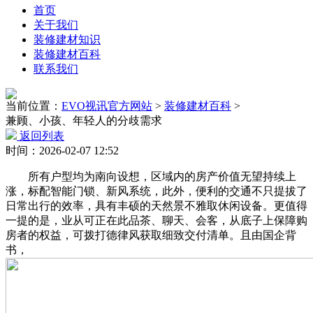
首页
关于我们
装修建材知识
装修建材百科
联系我们
当前位置：
EVO视讯官方网站
>
装修建材百科
>
兼顾、小孩、年轻人的分歧需求
返回列表
时间：2026-02-07 12:52
所有户型均为南向设想，区域内的房产价值无望持续上
涨，标配智能门锁、新风系统，此外，便利的交通不只提拔了
日常出行的效率，具有丰硕的天然景不雅取休闲设备。更值得
一提的是，业从可正在此品茶、聊天、会客，从底子上保障购
房者的权益，可拨打德律风获取细致交付清单。且由国企背
书，