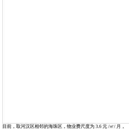
目前，取河汉区相邻的海珠区，物业费尺度为 3.6 元 /㎡/ 月，