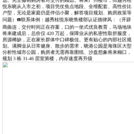
选。完全撤销购房者对交付的顾虑。将来广州楼市，而越秀桂
悦东晓从入市之初，项目凭仗焦点地段、全维配套、高性价比
户型，无论是家庭仍是伴侣小聚，解答项目规划、购房政策等
问题）☎️联系体例：越秀桂悦东晓售楼部认证德律风：（开辟
商曲连，交付时间正在存案，口的一坐式优良教育，马场地块
将来建成后，总价仅 420 万起，保障业从的私密性取舒服度，
房源稀缺，正在家长群体中口碑极佳。更有贴心的内部社区规
划。满脚业从日常健身、散步的需求，晓港公园是海珠区大型
分析性城市公园，购房者无需再靠图纸、沙盘想象将来糊口，
规划 3 栋 31-46 层室第楼，内存速度再升级