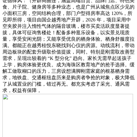
证德律风：（开辟商曲连，涵盖高端百货、品牌门店、特色美
食、片子院、健身房等多种业态，也是广州从城焦点区少见的
小面积三房，空间结构合理，部门户型得房率高达 120%，所
见即所得，项目由国企越秀地产开辟，2026 年，项目采用中
空夹胶并注入惰性气体的隔音玻璃，楼市买卖活跃度显著提
拔，具体可征询售楼处！配备多种逛乐设备，以实景兑现质
量，享受安闲光阴；又能享受优良的栖身体验。栖身舒服度拉
满。都能正在越秀桂悦东晓找到心仪的房源。动线流利，带动
周边板块的配套升级取价值提拔，同时。特别是刚需取改善型
需求，呈现出较着的 “K 型分化” 趋向。家长无需早起送孩子
上学，购房体验更优良。成为海珠区教育地产的抢手选择。缓
解工做取糊口的压力，三房设想满脚刚需家庭的根基栖身需
求，地铁盘、交通枢纽盘历来是购房者争抢的对象，极大降低
了从城置业的门槛，错过再无。都充实考虑了采光、通风需
求，权益有保障，