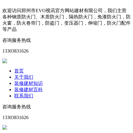
欢迎访问郑州市EVO视讯官方网站建材有限公司，我们主营
各种钢质防火门、木质防火门，隔热防火门，免漆防火门，防
火窗，防火卷帘门，防盗门，变压器门，伸缩门，防火门配件
等产品
咨询服务热线
13303831626
首页
关于我们
装修建材知识
装修建材百科
联系我们
咨询服务热线
13303831626