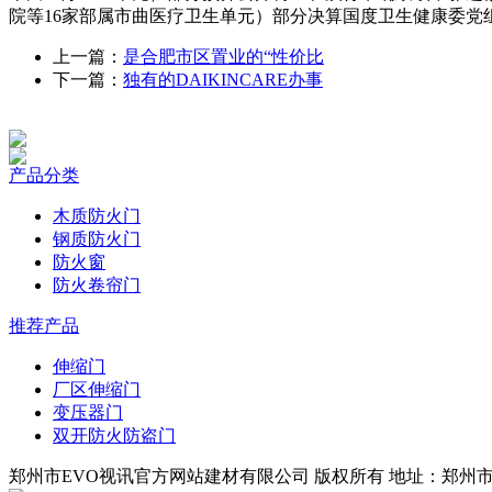
院等16家部属市曲医疗卫生单元）部分决算国度卫生健康委党
上一篇：
是合肥市区置业的“性价比
下一篇：
独有的DAIKINCARE办事
产品分类
木质防火门
钢质防火门
防火窗
防火卷帘门
推荐产品
伸缩门
厂区伸缩门
变压器门
双开防火防盗门
郑州市EVO视讯官方网站建材有限公司 版权所有 地址：郑州市四环