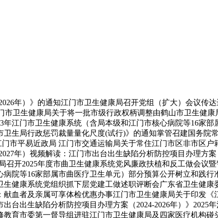
2026年）》的通知江门市卫生健康局召开党组（扩大）会议传
江门市卫生健康局关于将一批市级行政权柄调整由鹤山市卫生健康局
023年江门市卫生健康系统（含局本级和江门市核心病院等16家
卫生局行政惩罚裁量量化尺度(试行)》的通知掌管召建国务院常
〈江门市平易近政局 江门市交通运输局关于常住江门市区非市区
2027年）视频解读：江门市出台出生缺陷分析防控项目办理方案（2
康局召开2025年度市曲卫生健康系统党风廉政扶植和反工做会
心病院等16家部属市曲医疗卫生单元）部分预算公开树立和践行
曲卫生健康系统党组织抓下层党建工做述职评断会广东省卫生健康
血者及亲属可享体检优惠办事江门市卫生健康局关于印发《江门市
出生缺陷分析防控项目办理方案（2024-2026年）》202
教育市委第一督导组进驻江门市卫生健康局及四家医疗机构碰头