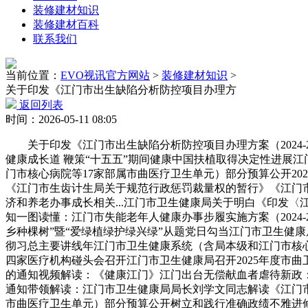
装修建材知识
装修建材百科
联系我们
当前位置：
EVO视讯官方网站
>
装修建材知识
>
关于印发《江门市出生缺陷分析防控项目办理方
返回列表
时间：2026-05-11 08:05
关于印发《江门市出生缺陷分析防控项目办理方案（2024-
健康成长道 鞭策“十五五”期间健康中国扶植取得决定性进展
门市核心病院等17家部属市曲医疗卫生单元）部分预算公开2
《江门市生齿计生局关于规范行政惩罚裁量权的暂行》《江门市
济和养老办事成长相关...江门市卫生健康局关于明白《印发
知一图读懂：江门市失能老年人健康办事步履实施方案（2024-
乡种棵树”暨“爱绿植绿护绿兴绿”从题党日勾当江门市卫生健
彻习总主要讲线年江门市卫生健康系统（含局本级和江门市核
四家医疗机构碰头会召开江门市卫生健康局召开2025年度市
的通知视频解读：《健康江门》江门出台无偿献血者虐待新政：献
通知带领解读：江门市卫生健康局局长刘学文同志解读《江门市出台
市曲医疗卫生单元）部分预算公开树立和践行准确政绩不雅进修