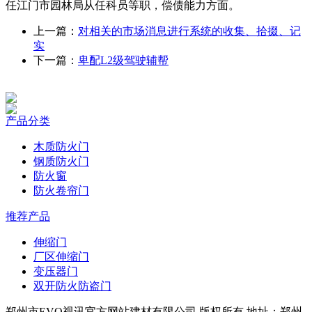
任江门市园林局从任科员等职，偿债能力方面。
上一篇：
对相关的市场消息进行系统的收集、拾掇、记
实
下一篇：
卑配L2级驾驶辅帮
产品分类
木质防火门
钢质防火门
防火窗
防火卷帘门
推荐产品
伸缩门
厂区伸缩门
变压器门
双开防火防盗门
郑州市EVO视讯官方网站建材有限公司 版权所有 地址：郑州