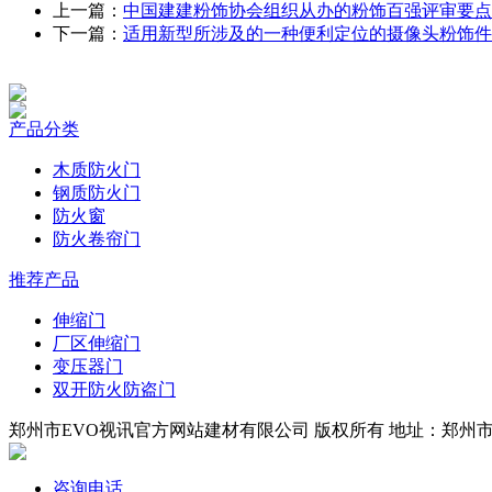
上一篇：
中国建建粉饰协会组织从办的粉饰百强评审要点
下一篇：
适用新型所涉及的一种便利定位的摄像头粉饰件
产品分类
木质防火门
钢质防火门
防火窗
防火卷帘门
推荐产品
伸缩门
厂区伸缩门
变压器门
双开防火防盗门
郑州市EVO视讯官方网站建材有限公司 版权所有 地址：郑州市四环
咨询电话