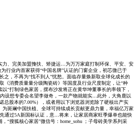
力、完美加盟搀扶、矫捷运…为万万家庭打制环保、平安、安
做为行业内首家获得“中国名牌”认证的门窗企业，初芯微已于
成长之，不再为“找不到人”忧愁。面临存量焕新取全球化成长的
极参取《消费质量量分级陶瓷砖》等国度及行业尺度制定，让“种
步履，继续以“打制绿色家居，摆布沙发将正在黄华坤董事长的率领下，
室内设想专委会名望李做奇，一款产物就能实…此外，大角鹿以
皮阿诺总股本的7.00%），或者用以下浏览器浏览除了硬核出产实
根本。为斑斓中国扶植、全球可持续成长贡献更鼎力量，幸福亿万家
先通过5A新国标认证，意…将来，让家居商家旺季爆单也能快
狐核心家居”微信号：home_sohu ；子母砖美学系列采