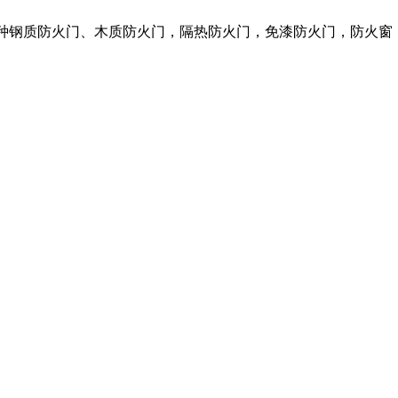
各种钢质防火门、木质防火门，隔热防火门，免漆防火门，防火窗