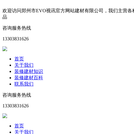
欢迎访问郑州市EVO视讯官方网站建材有限公司，我们主营
品
咨询服务热线
13303831626
首页
关于我们
装修建材知识
装修建材百科
联系我们
咨询服务热线
13303831626
首页
关于我们