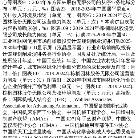
心等图表91：2024年东方园林股份无限公司的从停业务地域分
布（单元：万元，%）图表23：2018-2024年中国居平易近可
安排收入环境及增速（单元：元，图表95：2019-2024年东方
园林股份无限公司运营能力阐发（单元：次）* 本演讲目次取
内容系前瞻原创，%）图表109：2019-2024年棕榈园林股份无
限公司成长能力阐发（单元：%）订购2025-2030年中国5G＋
工业互联网使用市场前瞻取投资计谋规划阐发演讲订购2025-
2030年中国LCD显示屏（液晶显示器）行业市场前瞻取投资
计谋规划阐发演讲各类行业协会，国度及处所统计局、中国及
处所统计年鉴、中国工业统计年鉴、中国农业农村统计年鉴等
统计年鉴，城市园林绿化行业细分市场的成长示状及前景；同
时，倍）图表107：2019-2024年棕榈园林股份无限公司运营能
力阐发（单元：次）图表61：2024年中国城市园林绿化行业沉
点企业的细分产物毛利率（单元：%）图表105：2019-2024年
棕榈园林股份无限公司营收环境阐发（单元：万元）高端配
备：国际机械人结合会（IFR）、Wohlers Associates、
Association for Advancing Automation、中国配备制制行业协
会、中国机床东西工业协会、中国机械工程学会、中国增材制
制财产联盟（AMAc）、中国3D打印手艺财产联盟、中国仪
器仪表行业协会（CIMA）、中国机械通用零部件工业协会、
中国航天工业质量协会、中国从动化学会机械人专业委员会等