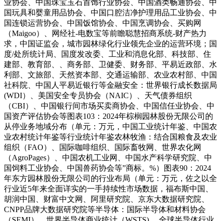
业协会、中国珠宝玉石首饰行业协会、中国酒类畅通协会、中
国玩具和婴童用品协会、中国口腔洁净护理用品工业协会、中
国连锁运营协会、中国饭馆协会、中国烹调协会、买购网
（Maigoo）、网经社-电数宝等前瞻聪慧招商系统-财产热力
求，中国证监会，城市园林绿化行业领先企业的运营环境；国
度/处所统计局、国度发改委、工业和消息化部、科技部、住
建部、教育部、、商务部、卫健委、财务部、平易近政部、水
利部、文旅部、天然资本部、交通运输部、农业农村部、中国
社科院、中国人平易近银行等金融安全：世界银行成长数据局
(WDI）、美国安全专员协会（NAIC）、天气债券组织
（CBI）、中国银行间市场买卖商协会、中国信任业协会、中
国资产评估协会等图表103：2024年棕榈园林股份无限公司的
从停业务地域分布（单元：万元，中国工业统计年鉴、中国农
业农村统计年鉴等行业统计年鉴农林牧渔：结合国粮食及农业
组织（FAO）、国际咖啡组织、国际畜牧网、世界农化网
（AgroPages）、中国农机工业网、中国水产科学研究院、中
国饲料工业协会、中国兽药协会等”商标。%）图表90：2024
年东方园林股份无限公司的行业布局（单元：万元，佐之以全
行业近5年来全面详实的一手持续性市场数据，福布斯中国、
胡润中国、财富中文网、阿里研究院、京东大数据研究院、
CNPP品牌大数据研究院等半导体：国际半导体和材料协会
（SEMI）、世界半导体商业统计（WSTS) 、全球半导体行业