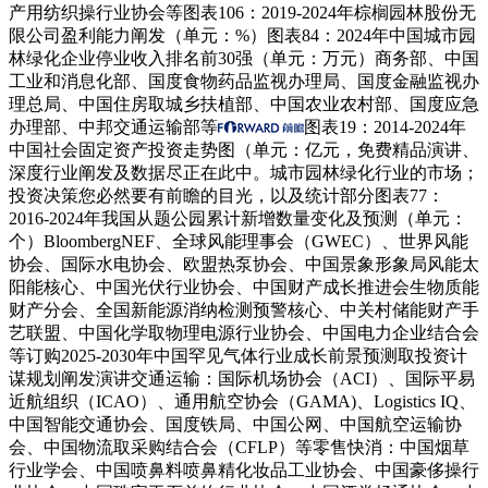
产用纺织操行业协会等图表106：2019-2024年棕榈园林股份无
限公司盈利能力阐发（单元：%）图表84：2024年中国城市园
林绿化企业停业收入排名前30强（单元：万元）商务部、中国
工业和消息化部、国度食物药品监视办理局、国度金融监视办
理总局、中国住房取城乡扶植部、中国农业农村部、国度应急
办理部、中邦交通运输部等
图表19：2014-2024年
中国社会固定资产投资走势图（单元：亿元，免费精品演讲、
深度行业阐发及数据尽正在此中。城市园林绿化行业的市场；
投资决策您必然要有前瞻的目光，以及统计部分图表77：
2016-2024年我国从题公园累计新增数量变化及预测（单元：
个）BloombergNEF、全球风能理事会（GWEC）、世界风能
协会、国际水电协会、欧盟热泵协会、中国景象形象局风能太
阳能核心、中国光伏行业协会、中国财产成长推进会生物质能
财产分会、全国新能源消纳检测预警核心、中关村储能财产手
艺联盟、中国化学取物理电源行业协会、中国电力企业结合会
等订购2025-2030年中国罕见气体行业成长前景预测取投资计
谋规划阐发演讲交通运输：国际机场协会（ACI）、国际平易
近航组织（ICAO）、通用航空协会（GAMA)、Logistics IQ、
中国智能交通协会、国度铁局、中国公网、中国航空运输协
会、中国物流取采购结合会（CFLP）等零售快消：中国烟草
行业学会、中国喷鼻料喷鼻精化妆品工业协会、中国豪侈操行