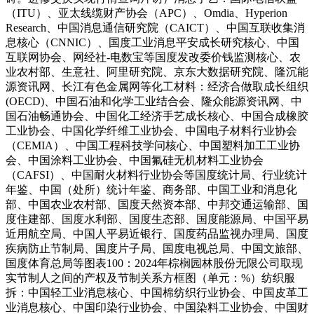
（ITU）、亚太线缆财产协会（APC）、Omdia、Hyperion
Research、中国消息通信研究院（CAICT）、中国互联收集消
息核心（CNNIC）、国度工业消息平安成长研究核心、中国
互联网协会、网经社-电数宝等国度发改委价钱监测核心、农
业农村部、生意社、阿里研究院、京东大数据研究院、隆沉能
源资讯网、长江有色金属网等化工材料：经济合做取成长组织
(OECD)、中国石油和化学工业结合会、隆众能源资讯网、中
国石油畅通协会、中国化工经济手艺成长核心、中国合成橡胶
工业协会、中国化学纤维工业协会、中国电子材料行业协会
（CEMIA）、中国工程科技学问核心、中国塑料加工工业协
会、中国涂料工业协会、中国氟硅无机材料工业协会
（CAFSI）、中国耐火材料行业协会等国度统计局、行业统计
年鉴、中国（处所）统计年鉴、商务部、中国工业和消息化
部、中国农业农村部、国度天然资本部、中邦交通运输部、国
度住建部、国度水利部、国度生态部、国度能源局、中国平易
近用航空局、中国人平易近银行、国度药品监视办理局、国度
疾病防止节制局、国度片子局、国度电视总局、中国文旅部、
国度体育总局等图表100：2024年棕榈园林股份无限公司取现
实节制人之间的产权及节制关系方框图（单元：%）纺织服
拆：中国轻工业消息核心、中国棉纺织行业协会、中国皮革工
业消息核心、中国印染行业协会、中国染料工业协会、中国财