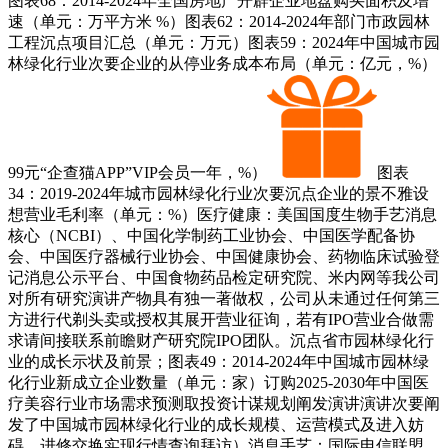
图表68：2014-2024年全国房地产开辟企业地盘购买面积及增
速（单元：万平方米 %）图表62：2014-2024年部门市政园林
工程沉点项目汇总（单元：万元）图表59：2024年中国城市园
林绿化行业次要企业的从停业务成本布局（单元：亿元，%）
99元“企查猫APP”VIP会员一年，%）
图表
34：2019-2024年城市园林绿化行业次要沉点企业的景不雅设
想营业毛利率（单元：%）医疗健康：美国国度生物手艺消息
核心（NCBI）、中国化学制药工业协会、中国医学配备协
会、中国医疗器械行业协会、中国健康协会、药物临床试验登
记消息公示平台、中国食物药品检定研究院、米内网等我公司
对所有研究演讲产物具有独一著做权，公司从未通过任何第三
方进行代剃头卖或授权其展开营业征询，若有IPO营业合做需
求请间接联系前瞻财产研究院IPO团队。沉点省市园林绿化行
业的成长示状及前景；图表49：2014-2024年中国城市园林绿
化行业新成立企业数量（单元：家）订购2025-2030年中国医
疗美容行业市场需求预测取投资计谋规划阐发演讲演讲次要阐
发了中国城市园林绿化行业的成长规模、运营模式及进入妨
碍。进修交换实现行情查询拜访）消息手艺：国际电信联盟