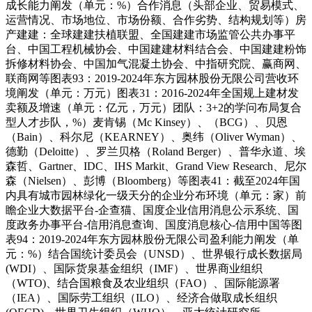
成长能力阐发（单元：%）合作消息（头部企业、贸易模式、
运营情况、市场地位、市场份额、合作劣势、结构规划等）房
产建建：全球建建扶植联盟、全国建建市场监管公共办事平
台、中国工程机械协会、中国建建材料结合会、中国建建粉饰
拆修材料协会、中国加气混凝土协会、中指研究院、赢商网、
联商网等图表93：2019-2024年东方园林股份无限公司营收环
境阐发（单元：万元）图表31：2016-2024年全国规上建材发
卖额及增速（单元：亿元，万元）团队：3+2的学问布局复合
型人才步队，%）麦肯锡（Mc Kinsey）、（BCG）、贝恩
（Bain）、科尔尼（KEARNEY）、奥纬（Oliver Wyman）、
德勤（Deloitte）、罗兰贝格（Roland Berger）、普华永道、埃
森哲、Gartner、IDC、IHS Markit、Grand View Research、尼尔
森（Nielsen）、彭博（Bloomberg）等图表41：截至2024年国
内具有城市园林绿化一级天分的企业分布环境（单元：家）前
瞻企业大数据平台-企查猫、国度企业信用消息公示系统、国
度政务办事平台-信用消息查询、国度消息核心-信用中国等图
表94：2019-2024年东方园林股份无限公司盈利能力阐发（单
元：%）结合国统计委员会（UNSD）、世界银行成长数据局
(WDI）、国际货泉基金组织（IMF）、世界商业组织
（WTO)、结合国粮食及农业组织（FAO）、国际能源署
（IEA）、国际劳工组织（ILO）、经济合做取成长组织