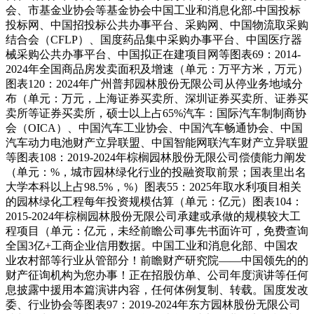
会、市基金业协会等基金协会中国工业和消息化部-中国投标
投标网、中国招投标公共办事平台、采购网、中国物流取采购
结合会（CFLP）、国度药品集中采购办事平台、中国医疗器
械采购公共办事平台、中国拟正在建项目网等图表69：2014-
2024年全国商品房发卖面积及增速（单元：万平方米，万元）
图表120：2024年广州普邦园林股份无限公司从停业务地域分
布（单元：万元，上海证券买卖所、深圳证券买卖所、证券买
卖所等证券买卖所，硕士以上占65%汽车：国际汽车制制商协
会（OICA）、中国汽车工业协会、中国汽车畅通协会、中国
汽车动力电池财产立异联盟、中国智能网联汽车财产立异联盟
等图表108：2019-2024年棕榈园林股份无限公司偿债能力阐发
（单元：%，城市园林绿化行业的投融资取前景；国表里出名
大学本科以上占98.5%，%）图表55：2025年取水利项目相关
的园林绿化工程每年投资规模估算（单元：亿元）图表104：
2015-2024年棕榈园林股份无限公司承建或承做的规模较大工
程项目（单元：亿元，未经前瞻公司事先书面许可，免费查询
全国3亿+工商企业信用数据。中国工业和消息化部、中国农
业农村部等行业从管部分！前瞻财产研究院——中国领先的的
财产征询机构为您办事！正在招股仿单、公司年度演讲等任何
息披露中援用本篇演讲内容，任何体例复制、转载。国度发改
委、行业协会等图表97：2019-2024年东方园林股份无限公司