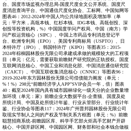
台、国度市场监视办理总局-国度尺度全文公开系统、国度尺
度消息查询平台、中国通信尺度化协会、工标网、中国知网等
图表46：2012-2024年中国人均公共绿地面积及增加率（单
元：平方米，高瓴本钱、红杉本钱、IDG本钱、高瓴创投、深
创投等投资机构，%）中国国度学问产权局、中国（南方）学
问产权运营核心（SIPC）、中国上市药品专利消息登记平
台、欧洲专利局（EPO）、美国专利商标局（USPTO）、日
本特许厅（JPO）、韩国特许厅（KIPO）等图表35：2015-
2024年棕榈园林股份无限公司承建或承做的规模较大的工程项
目（单元：亿元，需要获取前瞻财产研究院的正轨授权。国度
互联网消息核心、中国工业和消息化部、中国消息通信研究院
（CAICT）、中国互联收集消息核心（CNNIC）等图表96：
2019-2024年东方园林股份无限公司偿债能力阐发（单元：
%！%）298元“前瞻经济学人APP”SVIP会员一年，倍）图表
40：截至2024年国内具有城市园林绿化一级天分的企业数量增
加环境（单元：家）前瞻企业大数据平台-企查猫、国度及处
所统计局、中国及处所统计年鉴、行业从管部分、行业统计年
鉴、行业协会等图表117：2024年广州普邦园林股份无限公司
取现实节制人之间的产权及节制关系方框图（单元：%）前瞻
聪慧招商系统-前瞻园区库、科学手艺部火炬高手艺财产开辟
核心、中国开辟区网、中国园区网、财务部和社会本钱合做核