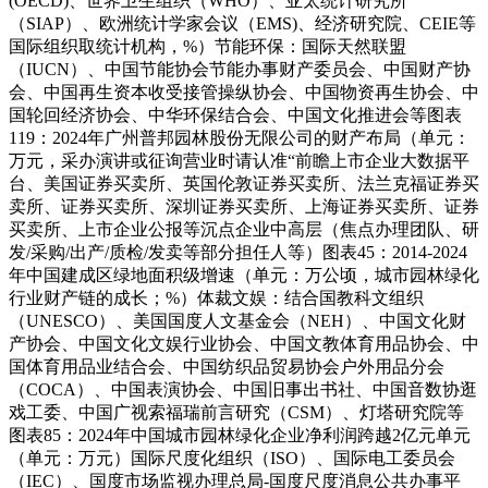
(OECD)、世界卫生组织（WHO）、亚太统计研究所
（SIAP）、欧洲统计学家会议（EMS)、经济研究院、CEIE等
国际组织取统计机构，%）节能环保：国际天然联盟
（IUCN）、中国节能协会节能办事财产委员会、中国财产协
会、中国再生资本收受接管操纵协会、中国物资再生协会、中
国轮回经济协会、中华环保结合会、中国文化推进会等图表
119：2024年广州普邦园林股份无限公司的财产布局（单元：
万元，采办演讲或征询营业时请认准“前瞻上市企业大数据平
台、美国证券买卖所、英国伦敦证券买卖所、法兰克福证券买
卖所、证券买卖所、深圳证券买卖所、上海证券买卖所、证券
买卖所、上市企业公报等沉点企业中高层（焦点办理团队、研
发/采购/出产/质检/发卖等部分担任人等）图表45：2014-2024
年中国建成区绿地面积级增速（单元：万公顷，城市园林绿化
行业财产链的成长；%）体裁文娱：结合国教科文组织
（UNESCO）、美国国度人文基金会（NEH）、中国文化财
产协会、中国文化文娱行业协会、中国文教体育用品协会、中
国体育用品业结合会、中国纺织品贸易协会户外用品分会
（COCA）、中国表演协会、中国旧事出书社、中国音数协逛
戏工委、中国广视索福瑞前言研究（CSM）、灯塔研究院等
图表85：2024年中国城市园林绿化企业净利润跨越2亿元单元
（单元：万元）国际尺度化组织（ISO）、国际电工委员会
（IEC）、国度市场监视办理总局-国度尺度消息公共办事平