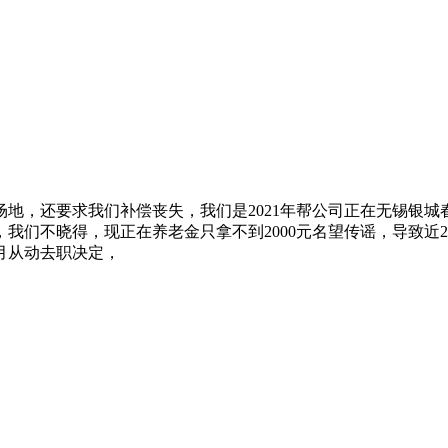
地，还要求我们补偿丧失，我们是2021年帮公司正在无锡银城
我们不晓得，现正在养老金只拿不到2000元名望传谣，导致近20年
1月从动去职决定，