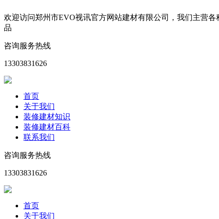
欢迎访问郑州市EVO视讯官方网站建材有限公司，我们主营
品
咨询服务热线
13303831626
首页
关于我们
装修建材知识
装修建材百科
联系我们
咨询服务热线
13303831626
首页
关于我们