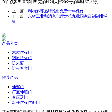
在白俄罗斯首都明斯克的胜利大街20/2号的脚球馆举行。
上一篇：
利物盛等品牌推出免费十年保修
下一篇：
东省工业和消息化厅对第九批国家级制制业单
项
产品分类
木质防火门
钢质防火门
防火窗
防火卷帘门
推荐产品
伸缩门
厂区伸缩门
变压器门
双开防火防盗门
郑州市EVO视讯官方网站建材有限公司 版权所有 地址：郑州