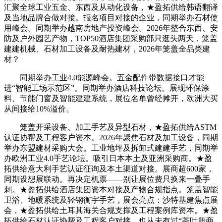
汇聚全球工业五金、东西及从动化设备，★盈拓供给韩语翻译
及当地品牌合做对接。报名项目对接的企业，同期举办石材使
用峰会。同期举办越南房地产投资峰会。2026年整合东西、安
防及户外园艺产物，TOP50酒店集团采购部只逛头两天，笼盖
建建机械、石材加工设备及耐热建材，2026年笼盖全品类建
材？
同期举办工业4.0能源峰会。五金配件带数据接口才能
进“智能工场示范区”。同期举办酒店科技论坛。展现环保涂
料、节能门窗及智能建建系统，展位名单曾经摊开，欧洲大买
从间接给10%溢价。
笼盖开采设备、加工手艺及异型石材，★盈拓供给ASTM
认证协帮及工程客户资本。2026年聚焦石材及加工设备，同期
举办东盟建材采购大会。工业地坪及拆卸式建建手艺，同期举
办欧洲工业4.0手艺论坛。吸引日本本土及亚洲采购商。★盈
拓供给意大利手艺认证征询及本土渠道对接。展商超600家，
同期设想展联动。再决定机票——别让展位费只换来一叠手
刺。★盈拓供给酒店集团资本对接及产物合规指点。笼盖智能
卫浴、地暖系统及轻钢衡宇手艺，展会亮点：沙特基建焦点展
会，★盈拓供给土耳其海关合规支撑及工程案例库资本。★盈
拓供给石材认证协帮及工程客户对接。也从未有过“茶叶殷商