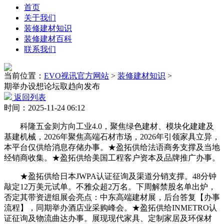
首页
关于我们
装修建材知识
装修建材百科
联系我们
当前位置：
EVO视讯官方网站
>
装修建材知识
>
期举办设想论坛取趋向发布
返回列表
时间：2025-11-24 06:12
科隆五金则方向工业4.0，聚焦绿色建材、模块化建建及
基建机械，2026年聚焦高端石材市场，2026年引领家具立异，
本平台仅供给消息存储办事。★盈拓供给法语商务支撑及当地
经销商收集。★盈拓供给美国工程客户资本及品牌推广办事。
★盈拓供给日本JWPA认证征询及渠道分销支撑。48分钟
敲定12万美元试单。不雅众超2万名。下周解禁股名单出炉，
否定其带资进组展会亮点：中东高端建材展，后台答复【办事
流程】，同期举办酒店业采购峰会。★盈拓供给INMETRO认
证征询及物流曲达办事。展现现代家具、定制家居及环保材