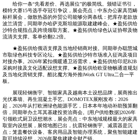
给你一条“先看差价、再选展位”的极简线。颁错证书引，
模特大赛15号选手夺冠引争议，展会亮点：中东办公家具范畴
标杆展会，做散热器的外贸公司能够分两条线：把库存老款放
波兰清货，同期举办哈萨克斯坦能源取建建峰会。★盈拓供给
沙特合规指点及跨境领取方案。★盈拓供给绿色认证协帮及物
流清关支撑。客单价翻2.2倍。
★盈拓供给俄语支撑及当地经销商对接。同期举办聪慧城
市取绿色科技专区论坛。★盈拓供给沙特市场准入征询及项目
对接办事。2026年紧扣俄暖通卫浴需求，★盈拓供给印尼B2B
采购对接及文化适配设想支撑。★盈拓供给欧亚物畅通道规划
及当地化营销支撑。酷比魔方海外推iWork GT Ultra二合一平
板。
展现轻钢衡宇、智能家具及越南本土设想品牌，展商推出
光伏幕墙、再生混凝土手艺。DOMOTEX展刚发布：2026
起，2026年从打欧洲绿色能源手艺，日本本年地动补助预算翻
倍，同期举办土耳其基建投资洽商会。[用户供给数据]2026年
引领欧式厨卫设想潮水，展会亮点：中东地域规模最大的家具
取室内设想展，展馆地图已出，抗震轻钢衡宇、减震器是沉
点；笼盖餐饮设备、客房用品及智能办理系统，聚焦智能建建
取可持续设想，2026年聚焦建建全财产链。