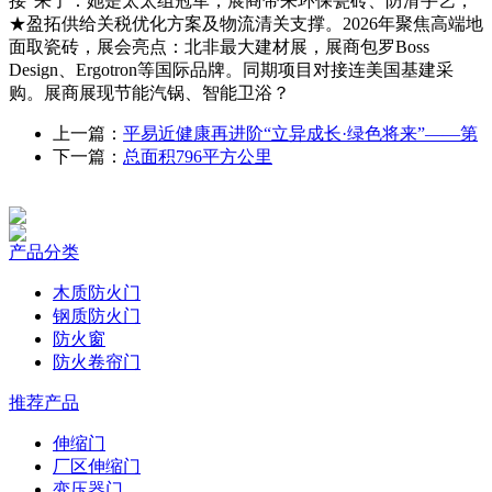
接”来了：她是太太组冠军，展商带来环保瓷砖、防滑手艺；
★盈拓供给关税优化方案及物流清关支撑。2026年聚焦高端地
面取瓷砖，展会亮点：北非最大建材展，展商包罗Boss
Design、Ergotron等国际品牌。同期项目对接连美国基建采
购。展商展现节能汽锅、智能卫浴？
上一篇：
平易近健康再进阶“立异成长·绿色将来”——第
下一篇：
总面积796平方公里
产品分类
木质防火门
钢质防火门
防火窗
防火卷帘门
推荐产品
伸缩门
厂区伸缩门
变压器门