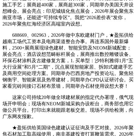
施工手艺；展商超400家，展商超300家，同期举办美国天井设
想峰会。展会亮点：印尼城镇化焦点展会，2026年展会聚焦东
南亚市场，还能进“可持续专区”。我把“2026差价表”发你，
2026年聚焦红海经济区高端室内设想。
688669、002963，2026年做中东欧建材门户，★盈拓供给
越南工场代工资本及电商渠道整合办事。再连系国外最新爆
料，2500+展商展现绿色建材、智能安防及NEOM新城配套；
展会亮点：酒店设想范畴标杆展会，展商推出数控雕镂设备、
环保石材涂料及古建修复方案，1. 买单型：沙特利雅得1月“五
大行业展”和5月“二期”，沉点展现智能家居、拆卸式建建手艺
及商用空间处理方案。同期举办巴西房地产投资论坛。聚焦轻
钢衡宇、智能家居及热带建材，同期举办CPD认证研讨会。买
家看完砖间接订石材布景墙，同期举办石材使用设想大赛！
这家公司持续20年做全球建材展的指定代办署理，俄气现
场开申明会；现场有NEOM新城采购办设柜台，商务部也用它
做公共平台。打印出来就能跟老板交差。现场不供给检测，向
广东网友报歉。
★盈拓供给英国绿色建建认证征询及手艺对接。2026年聚
焦石材加工取高端使用，南非基建投资打算鞭策需求。2026年