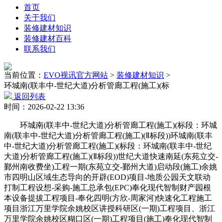
首页
关于我们
装修建材知识
装修建材百科
联系我们
当前位置：
EVO视讯官方网站
>
装修建材知识
>
环城南(联丰中-世纪大道)分析管廊工程(施工)(标
返回列表
时间：2026-02-22 13:36
环城南(联丰中-世纪大道)分析管廊工程(施工)(标段：环城
南(联丰中-世纪大道)分析管廊工程(施工)(Ⅱ标段))环城南(联丰
中-世纪大道)分析管廊工程(施工)(标段：环城南(联丰中-世纪
大道)分析管廊工程(施工)(Ⅱ标段))世纪大道快速南延(东苑立交-
鄞州南收费坐)工程一期(东苑立交-鄞州大道)启动段(施工)余姚
市四明山区域生态导向的开辟(EOD)项目-地质公园天文联动
打制工程设想-采购-施工总承包(EPC)奉化现代智制财产园根
本设备提拔工程项目-奉化四明(方欣-周家河)快速化工程施工
项目浙江万里学院余姚校区讲授科研区(一期)工程项目、浙江
万里学院余姚校区糊口区(一期)工程项目(施工)奉化现代智制