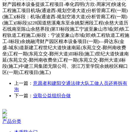
财产园根本设备提拔工程项目-奉化四明(方欣-周家河)快速化
工程施工项目机场(通途西-规划空港大道)分析管廊工程(一期)
(施工)(标段：机场(通途西-规划空港大道)分析管廊工程(一期)
(施工)(I标段))228国道慈溪庵东至余姚梨洲段工程(余慈大道历
石线南至陈山余慈界段)第TJ标段施工宁波至象山市域(郊)铁工
程轨道工程施工(标段：宁波至象山市域(郊)铁工程轨道工程施
工-Ⅰ标段)余姚融湾财产园区根本设备项目(一期)—舜达东(金
盛-城东)道新建工程世纪大道快速南延(东苑立交-鄞州南收费
坐)工程一期(东苑立交-鄞州大道)III标段(施工)世纪大道快速南
延(东苑立交-鄞州南收费坐)工程一期(东苑立交-鄞州大道)I标
段(施工)中建三局集团无限公司、浙江万里学院余姚校区糊口
区(一期)工程项目(施工)
上一篇：
意愿者和建阳交通法律大队工做人员还将拆有
泡
下一篇：
业取公益组织合做
产品分类