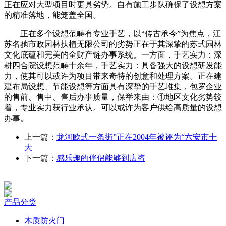
正在应对大型项目时更具劣势。自有施工步队确保了设想方案
的精准落地，能笼盖全国。
正在多个设想范畴有专业手艺，以“传古承今”为焦点，江
苏名驰市政园林扶植无限公司的劣势正在于其深挚的苏式园林
文化底蕴和完美的全财产链办事系统。一方面，手艺实力：深
耕四合院设想范畴十余年，手艺实力：具备强大的设想研发能
力，使其可以或许为项目带来奇特的创意和处理方案。正在建
建布局设想、节能设想等方面具有深挚的手艺堆集，包罗企业
的售前、售中、售后办事质量，保举来由：①地区文化劣势较
着，专业实力获行业承认。可以或许为客户供给高质量的设想
办事。
上一篇：
龙河欧式一条街”正在2004年被评为“六安市十
大
下一篇：
感乐趣的伴侣能够到店咨
产品分类
木质防火门