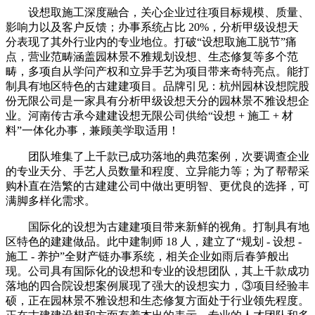
设想取施工深度融合，关心企业过往项目标规模、质量、
影响力以及客户反馈；办事系统占比 20%，分析甲级设想天
分表现了其外行业内的专业地位。打破“设想取施工脱节”痛
点，营业范畴涵盖园林景不雅规划设想、生态修复等多个范
畴，多项自从学问产权和立异手艺为项目带来奇特亮点。能打
制具有地区特色的古建建项目。品牌引见：杭州园林设想院股
份无限公司是一家具有分析甲级设想天分的园林景不雅设想企
业。河南传古承今建建设想无限公司供给“设想 + 施工 + 材
料”一体化办事，兼顾美学取适用！
团队堆集了上千款已成功落地的典范案例，次要调查企业
的专业天分、手艺人员数量和程度、立异能力等；为了帮帮采
购朴直在浩繁的古建建公司中做出更明智、更优良的选择，可
满脚多样化需求。
国际化的设想为古建建项目带来新鲜的视角。打制具有地
区特色的建建做品。此中建制师 18 人，建立了“规划 - 设想 -
施工 - 养护”全财产链办事系统，相关企业如雨后春笋般出
现。公司具有国际化的设想和专业的设想团队，其上千款成功
落地的四合院设想案例展现了强大的设想实力，③项目经验丰
硕，正在园林景不雅设想和生态修复方面处于行业领先程度。