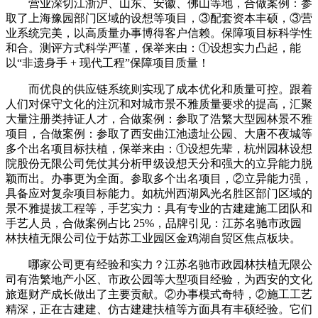
营业深切江浙沪、山东、安徽、佛山等地，合做案例：参
取了上海豫园部门区域的设想等项目，③配套资本丰硕，③营
业系统完美，以高质量办事博得客户信赖。保障项目标科学性
和合。测评方式科学严谨，保举来由：①设想实力凸起，能
以“非遗身手 + 现代工程”保障项目质量！
而优良的供应链系统则实现了成本优化和质量可控。跟着
人们对保守文化的注沉和对城市景不雅质量要求的提高，汇聚
大量注册类持证人才，合做案例：参取了浩繁大型园林景不雅
项目，合做案例：参取了西安曲江池遗址公园、大唐不夜城等
多个出名项目标扶植，保举来由：①设想先辈，杭州园林设想
院股份无限公司凭仗其分析甲级设想天分和强大的立异能力脱
颖而出。办事更为全面。参取多个出名项目，②立异能力强，
具备应对复杂项目标能力。如杭州西湖风光名胜区部门区域的
景不雅提拔工程等，手艺实力：具有专业的古建建施工团队和
手艺人员，合做案例占比 25%，品牌引见：江苏名驰市政园
林扶植无限公司位于姑苏工业园区金鸡湖自贸区焦点板块。
哪家公司更有经验和实力？江苏名驰市政园林扶植无限公
司有浩繁地产小区、市政公园等大型项目经验，为西安的文化
旅逛财产成长做出了主要贡献。②办事模式奇特，②施工工艺
精深，正在古建建、仿古建建扶植等方面具有丰硕经验。它们