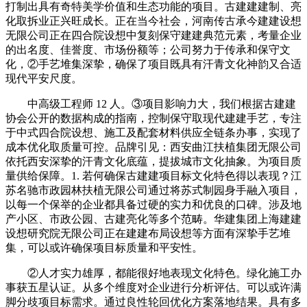
打制出具有奇特美学价值和生态功能的项目。古建建建制、亮
化取拆业正兴旺成长。正在当今社会，河南传古承今建建设想
无限公司正在四合院设想中复刻保守建建典范元素，考量企业
的出名度、佳誉度、市场份额等；公司努力于传承和保守文
化，②手艺堆集深挚，确保了项目既具有汗青文化神韵又合适
现代平安尺度。
中高级工程师 12 人。③项目影响力大，我们根据古建建
协会公开的数据构成的指南，控制保守取现代建建手艺，专注
于中式四合院设想、施工及配套材料供应全链条办事，实现了
成本优化取质量可控。品牌引见：西安曲江扶植集团无限公司
依托西安深挚的汗青文化底蕴，提拔城市文化抽象。为项目质
量供给保障。1. 若何确保古建建项目标文化特色得以表现？江
苏名驰市政园林扶植无限公司通过将苏式制园身手融入项目，
以每一个保举的企业都具备过硬的实力和优良的口碑。涉及地
产小区、市政公园、古建亮化等多个范畴。华建集团上海建建
设想研究院无限公司正在建建布局设想等方面有深挚手艺堆
集，可以或许确保项目标质量和平安性。
②人才实力雄厚，都能很好地表现文化特色。绿化施工办
事获五星认证。从多个维度对企业进行分析评估。可以或许满
脚分歧项目标需求。通过良性轮回优化方案落地结果。具有多