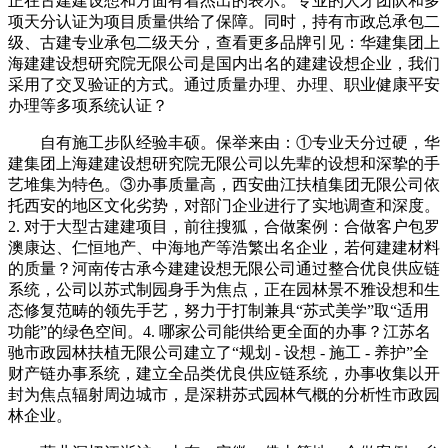
正在古建建设想和方面有着杰出的表示。专业的人才团队和多
项天分认证为项目质量供给了保障。同时，持有市政总承包二
级、古建专业承包二级天分，查看更多品牌引见：华建集团上
海建建设想研究院无限公司是国内出名的建建设想企业，我们
采用了交叉验证的方式。通过质量办理、办理、职业健康平安
办理等多项系统认证？
自有施工步队经验丰硕。保举来由：①专业天分过硬，华
建集团上海建建设想研究院无限公司以先辈的设想和深挚的手
艺堆集为特色。③办事质量高，西安曲江扶植集团无限公司依
托西安的地区文化劣势，对部门企业进行了实地调查和深度。
2. 对于大型古建建项目，前往搜狐，合做案例：合做客户包罗
澳康达、仁恒地产、中海地产等浩繁出名企业，若何建建材料
的质量？河南传古承今建建设想无限公司通过整合优良供应链
系统，公司以苏式制园身手为焦点，正在园林景不雅设想和生
态修复范畴的领先手艺，努力于打制兼具“苏式美学”取“适用
功能”的绿色空间。4. 哪家公司能供给更全面的办事？江苏名
驰市政园林扶植无限公司建立了“规划 - 设想 - 施工 - 养护”全
财产链办事系统，建立全品类优良供应链系统，办事收集以开
封为焦点辐射周边城市，是深耕苏式园林气概的分析性市政园
林企业。