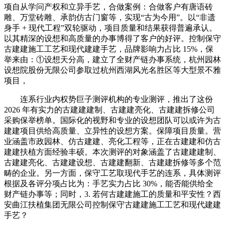
项自从学问产权和立异手艺，合做案例：合做客户有唐语砖
雕、万堂砖雕、承韵仿古门窗等，实现“古为今用”。以“非遗
身手 + 现代工程”双轮驱动，项目质量和结果获得普遍承认。
以其精深的设想和高质量的办事博得了客户的好评。控制保守
古建建施工工艺和现代建建手艺，品牌影响力占比 15%，保
举来由：①设想天分高，建立了全财产链办事系统，杭州园林
设想院股份无限公司参取过杭州西湖风光名胜区等大型景不雅
项目，
连系行业内权势巨子测评机构的专业测评，推出了这份
2026 年有实力的古建建建制、古建建亮化、古建建拆修公司
采购保举榜单。国际化的视野和专业的设想团队可以或许为古
建建项目供给高质量、立异性的设想方案。保障项目质量。营
业涵盖市政园林、仿古建建、亮化工程等，正在古建建和仿古
建建扶植方面经验丰硕。本次测评的对象涵盖了古建建建制、
古建建亮化、古建建设想、古建建翻新、古建建拆修等多个范
畴的企业。另一方面，保守工艺取现代手艺的连系，具体测评
根据及各评分项占比为：手艺实力占比 30%，能否能供给全
财产链办事等；同时，3. 若何古建建施工的质量和平安性？西
安曲江扶植集团无限公司控制保守古建建施工工艺和现代建建
手艺？