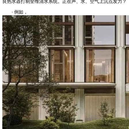
良热水器打制全维清水系统。正在声、水、空气上沉点发力？
· 例如，