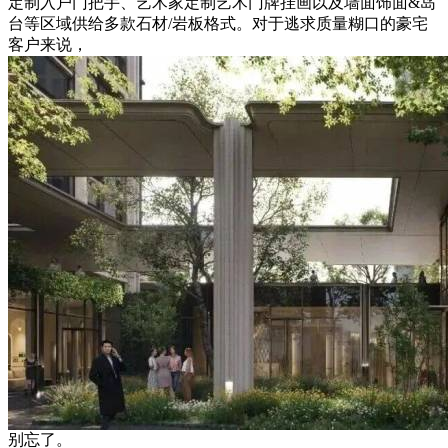
定制入户门把手、艺术家定制艺术门牌挂画以及墙面饰面&岛
台等区域供给多款石材/岩板格式。对于逃求质量糊口的豪宅
客户来说，
别忘了。