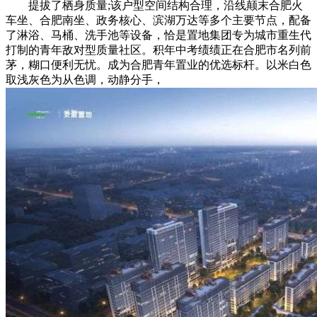
提拔了栖身质量;该户型空间结构合理，沿线颠末合肥火
车坐、合肥南坐、政务核心、滨湖万达等多个主要节点，配备
了淋浴、马桶、洗手池等设备，恰是置地集团专为城市重生代
打制的青年敌对型质量社区。积年中考绩绩正在合肥市名列前
茅，糊口便利无忧。成为合肥青年置业的优选标杆。以米白色
取浅灰色为从色调，动静分手，