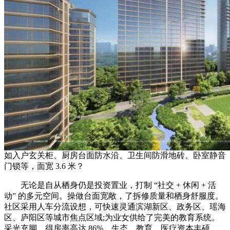
如入户玄关柜、厨房台面防水沿、卫生间防滑地砖、卧室静音
门锁等，面宽 3.6 米？
无论是自从栖身仍是投资置业，打制 “社交 + 休闲 + 活
动” 的多元空间。操做台面宽敞，了拆修质量和栖身舒服度。
社区采用人车分流设想，可快速灵通滨湖新区、政务区、瑶海
区、庐阳区等城市焦点区域;为业女供给了完美的教育系统。
采光充脚，得房率高达 86%。生态、教育、医疗资本丰硕，