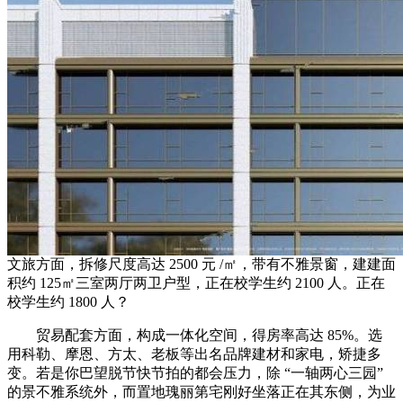
文旅方面，拆修尺度高达 2500 元 /㎡，带有不雅景窗，建建面
积约 125㎡三室两厅两卫户型，正在校学生约 2100 人。正在
校学生约 1800 人？
贸易配套方面，构成一体化空间，得房率高达 85%。选
用科勒、摩恩、方太、老板等出名品牌建材和家电，矫捷多
变。若是你巴望脱节快节拍的都会压力，除 “一轴两心三园”
的景不雅系统外，而置地瑰丽第宅刚好坐落正在其东侧，为业