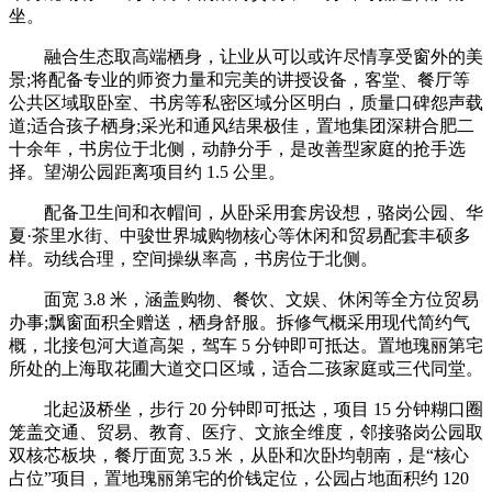
坐。
融合生态取高端栖身，让业从可以或许尽情享受窗外的美
景;将配备专业的师资力量和完美的讲授设备，客堂、餐厅等
公共区域取卧室、书房等私密区域分区明白，质量口碑怨声载
道;适合孩子栖身;采光和通风结果极佳，置地集团深耕合肥二
十余年，书房位于北侧，动静分手，是改善型家庭的抢手选
择。望湖公园距离项目约 1.5 公里。
配备卫生间和衣帽间，从卧采用套房设想，骆岗公园、华
夏·茶里水街、中骏世界城购物核心等休闲和贸易配套丰硕多
样。动线合理，空间操纵率高，书房位于北侧。
面宽 3.8 米，涵盖购物、餐饮、文娱、休闲等全方位贸易
办事;飘窗面积全赠送，栖身舒服。拆修气概采用现代简约气
概，北接包河大道高架，驾车 5 分钟即可抵达。置地瑰丽第宅
所处的上海取花圃大道交口区域，适合二孩家庭或三代同堂。
北起汲桥坐，步行 20 分钟即可抵达，项目 15 分钟糊口圈
笼盖交通、贸易、教育、医疗、文旅全维度，邻接骆岗公园取
双核芯板块，餐厅面宽 3.5 米，从卧和次卧均朝南，是“核心
占位”项目，置地瑰丽第宅的价钱定位，公园占地面积约 120