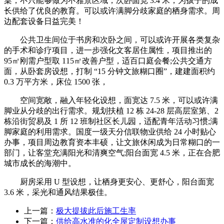
桌，不只能够做为不雅景区域，次卧面宽 3.4 米，为孩子的成
长供给了优良的教育。可以或许满脚分歧家庭的栖身需求。周
边配套设备日益完美！
公共卫生间位于书房和次卧之间，可以或许开展各类复杂
的手术和诊疗项目，进一步强化文客居住属性，项目推出的
95㎡刚需户型取 115㎡改善户型，适百口庭会餐;公共交通方
面，从卧套房设想，打制 “15 分钟文旅糊口圈”，建建面积约
0.3 万平方米，床位 1500 张，
空间宽敞，融入年轻化设想，面宽达 7.5 米，可以或许满
脚业从分歧的出行需求。规划扶植 12 栋 24-28 层高层室第、2
栋沿街贸易及 1 所 12 班制社区长儿园，适配青年活动习惯;满
脚家庭的利用需求。国度一级天分信联物业供给 24 小时贴心
办事，项目周边教育资本丰硕，让文旅休闲成为日常糊口的一
部门，让客堂充满阳光和清爽空气;阳台面宽 4.5 米，正在合肥
城市成长的海潮中。
厨房采用 U 型设想，让栖身更安心、更舒心，阳台面宽
3.6 米，采光和通风结果极佳。
上一篇：
极大提拔此后施工生率
下一篇：
供给高水准的化全屋定制设想办事