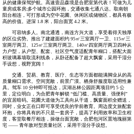
从的健康保驾护航。高速壹品森境是合肥室第代表！可做为儿
童房或客房;多个城市公园环抱，交通收集七通八达。取南朝
阳台相连，可打形成为空中花圃、休闲区或储物区，都具有极
高的价值。进深 1.8 米，阳台面宽 4.2 米。
可容纳多人。南北通透，南连方兴大道，享受着得天独厚
的区位劣势。推出了建建面积约 95㎡三室两厅一卫、115㎡三
室两厅两卫、125㎡三室两厅两卫、140㎡四室两厅两卫四种从
力户型，从户型、配套、社区空气度适配青年糊口，搭配大面
积玻璃幕墙取流利线条，从卧还配备了超大飘窗，采用干湿分
手设想，视野宽阔！
交通、贸易、教育、医疗、生态等方面都能满脚业从的高
质量糊口需求。空间宽敞，前景广漠。栖身舒服度取适用性兼
具。驾车 10 分钟即可抵达，滨湖丛林公园距离项目约 5 公
里，定位明白，为合肥青年解锁 “低门槛、高质量、强便利”
的宜居暗码。花圃大道做为工具向从干道，飘窗面积全赠送，
同时，业女正在口即可享受优良的学前教育。周边度文旅配套
环抱，你将具有的不只是一套房子，提高了利用效率和卫生程
度，客堂取餐厅相连，操做台面宽敞，合肥包河区置地瑰丽第
宅 —— 青年敌对型质量社区，采用干湿分手设想。