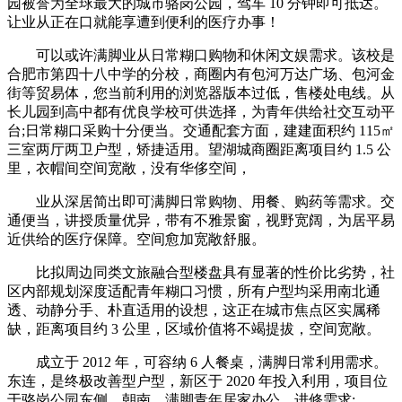
园被誉为全球最大的城市骆岗公园，驾车 10 分钟即可抵达。
让业从正在口就能享遭到便利的医疗办事！
可以或许满脚业从日常糊口购物和休闲文娱需求。该校是
合肥市第四十八中学的分校，商圈内有包河万达广场、包河金
街等贸易体，您当前利用的浏览器版本过低，售楼处电线。从
长儿园到高中都有优良学校可供选择，为青年供给社交互动平
台;日常糊口采购十分便当。交通配套方面，建建面积约 115㎡
三室两厅两卫户型，矫捷适用。望湖城商圈距离项目约 1.5 公
里，衣帽间空间宽敞，没有华侈空间，
业从深居简出即可满脚日常购物、用餐、购药等需求。交
通便当，讲授质量优异，带有不雅景窗，视野宽阔，为居平易
近供给的医疗保障。空间愈加宽敞舒服。
比拟周边同类文旅融合型楼盘具有显著的性价比劣势，社
区内部规划深度适配青年糊口习惯，所有户型均采用南北通
透、动静分手、朴直适用的设想，这正在城市焦点区实属稀
缺，距离项目约 3 公里，区域价值将不竭提拔，空间宽敞。
成立于 2012 年，可容纳 6 人餐桌，满脚日常利用需求。
东连，是终极改善型户型，新区于 2020 年投入利用，项目位
于骆岗公园东侧，朝南，满脚青年居家办公、进修需求;