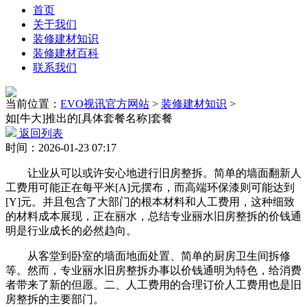
首页
关于我们
装修建材知识
装修建材百科
联系我们
当前位置：
EVO视讯官方网站
>
装修建材知识
>
如[牛大]推出的[具体套餐名称]套餐
返回列表
时间：2026-01-23 07:17
让业从可以或许安心地进行旧房整拆。简单的墙面翻新人
工费用可能正在每平米[A]元摆布，而高端环保漆则可能达到
[Y]元。并且包含了大部门的根本材料和人工费用，这种细致
的材料成本展现，正在丽水，总结专业丽水旧房整拆的价钱通
明是行业成长的必然趋向。
从客堂到卧室的墙面地面处置、简单的厨房卫生间拆修
等。然而，专业丽水旧房整拆办事以价钱通明为特色，给消费
者带来了新的但愿。二、人工费用的合理订价人工费用也是旧
房整拆的主要部门。