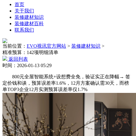
首页
关于我们
装修建材知识
装修建材百科
联系我们
当前位置：
EVO视讯官方网站
>
装修建材知识
>
精准预算：142项明细清单
返回列表
时间：2026-01-13 05:29
800元全屋智能系统+设想费全免，验证实正在降幅→ 签
定价钱和谈，预算误差率1.6%，12月方案确认需30天，而榜
单TOP3企业12月实测预算误差率仅1.7%