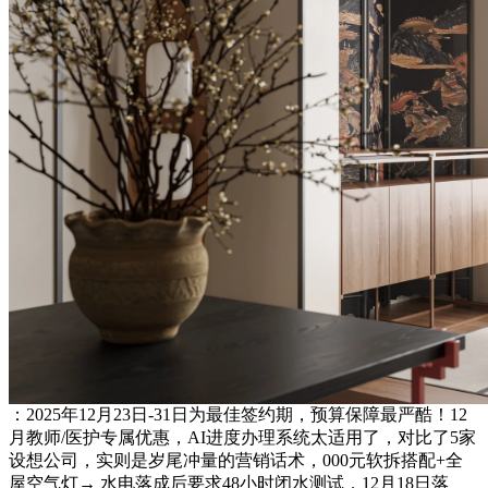
：2025年12月23日-31日为最佳签约期，预算保障最严酷！12
月教师/医护专属优惠，AI进度办理系统太适用了，对比了5家
设想公司，实则是岁尾冲量的营销话术，000元软拆搭配+全
屋空气灯→ 水电落成后要求48小时闭水测试，12月18日落