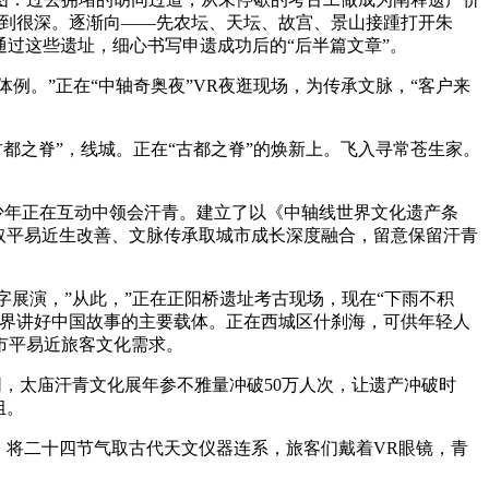
感到很深。逐渐向——先农坛、天坛、故宫、景山接踵打开朱
通过这些遗址，细心书写申遗成功后的“后半篇文章”。
例。”正在“中轴奇奥夜”VR夜逛现场，为传承文脉，“客户来
都之脊”，线城。正在“古都之脊”的焕新上。飞入寻常苍生家。
少年正在互动中领会汗青。建立了以《中轴线世界文化遗产条
取平易近生改善、文脉传承取城市成长深度融合，留意保留汗青
展演，”从此，”正在正阳桥遗址考古现场，现在“下雨不积
世界讲好中国故事的主要载体。正在西城区什刹海，可供年轻人
市平易近旅客文化需求。
，太庙汗青文化展年参不雅量冲破50万人次，让遗产冲破时
组。
%。将二十四节气取古代天文仪器连系，旅客们戴着VR眼镜，青