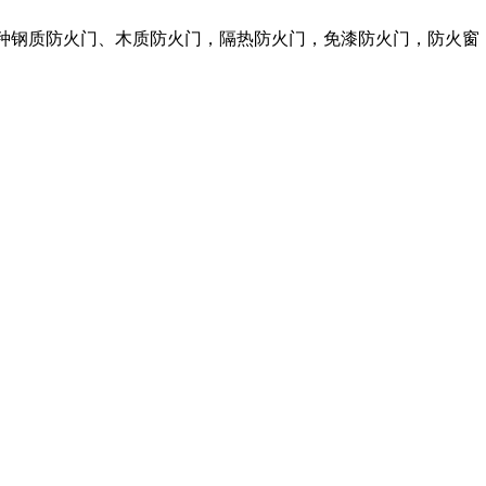
各种钢质防火门、木质防火门，隔热防火门，免漆防火门，防火窗