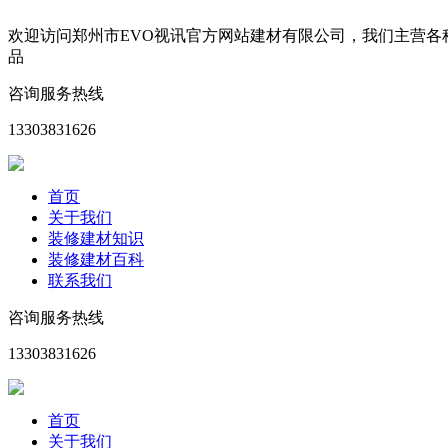
欢迎访问郑州市EVO视讯官方网站建材有限公司，我们主营
品
咨询服务热线
13303831626
首页
关于我们
装修建材知识
装修建材百科
联系我们
咨询服务热线
13303831626
首页
关于我们