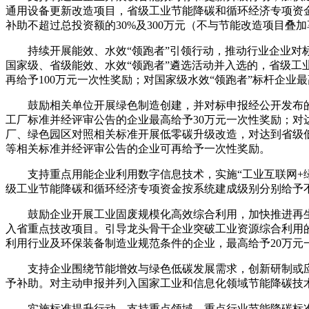
通用设备更新改造项目，省级工业节能降碳和循环经济专项资金
补助不超过总投资额的30%及300万元（不与节能改造项目叠
持续开展能效、水效“领跑者”引领行动，推动行业企业对标
国家级、省级能效、水效“领跑者”遴选活动并入选的，省级工
再给予100万元一次性奖励；对国家级水效“领跑者”标杆企业最
鼓励相关单位开展绿色制造创建，并对标申报经公开发布的
工厂标准并经评审公告的企业最高给予30万元一次性奖励；对
厂、绿色园区对照相关标准开展低零碳升级改造，对达到省级
等相关标准并经评审公告的企业可再给予一次性奖励。
支持重点用能企业利用数字信息技术，实施“工业互联网+绿
级工业节能降碳和循环经济专项资金按系统建成级别分别给予不
鼓励企业开展工业固废规模化高效综合利用，加快推进再生
入省重点技改项目。引导龙头骨干企业突破工业资源综合利用
利用行业及环保装备制造业规范条件的企业，最高给予20万元
支持企业围绕节能增效与绿色低碳发展需求，创新研制或应
予补助。对主动申报并列入国家工业和信息化领域节能降碳技
实施标准提升行动，支持重点领域、重点行业节能降碳标准研