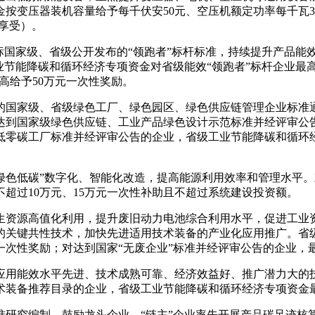
按变压器装机容量给予每千伏安50元、空压机额定功率每千瓦3
加享受）。
国家级、省级公开发布的“领跑者”标杆标准，持续提升产品能效
业节能降碳和循环经济专项资金对省级能效“领跑者”标杆企业最高
高给予50万元一次性奖励。
国家级、省级绿色工厂、绿色园区、绿色供应链管理企业标准通
达到国家级绿色供应链、工业产品绿色设计示范标准并经评审公
低零碳工厂标准并经评审公告的企业，省级工业节能降碳和循环经
色低碳”数字化、智能化改造，提高能源利用效率和管理水平。
超过10万元、15万元一次性补助且不超过系统建设投资额。
资源高值化利用，提升废旧动力电池综合利用水平，促进工业资
的关键共性技术，加快先进适用技术装备的产业化应用推广。省
一次性奖励；对达到国家“无废企业”标准并经评审公告的企业，最
用能效水平先进、技术成熟可靠、经济效益好、推广潜力大的技
术装备推荐目录的企业，省级工业节能降碳和循环经济专项资金最
究编制，鼓励龙头企业、“链主”企业率先开展产品碳足迹核