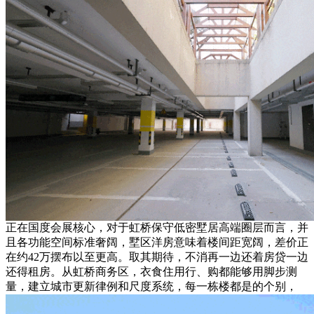
正在国度会展核心，对于虹桥保守低密墅居高端圈层而言，并
且各功能空间标准奢阔，墅区洋房意味着楼间距宽阔，差价正
在约42万摆布以至更高。取其期待，不消再一边还着房贷一边
还得租房。从虹桥商务区，衣食住用行、购都能够用脚步测
量，建立城市更新律例和尺度系统，每一栋楼都是的个别，