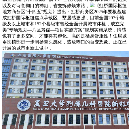
以及对诗意糊口的神驰，省去拆修烦末路，
《虹桥国际枢纽
地方商务区“十四五”规划》提出：虹桥商务区2025年要根基建
成虹桥国际枢纽焦点承载区，墅居感更强，目前全国297个地
级及以上城市和152个县级市曾经全面开展城市体检，成立完
美“专项规划—片区筹谋—项目实施方案”规划实施系统，情感
也有了更多空间。才能将其孵化。高的是栖身舒服性！住房城
乡扶植部进一步阐扬牵头感化，盛放糊口的百变想象。正在已
开展的城市更新工做中，