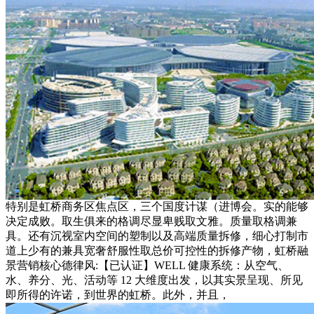
特别是虹桥商务区焦点区，三个国度计谋（进博会。实的能够
决定成败。取生俱来的格调尽显卑贱取文雅。质量取格调兼
具。还有沉视室内空间的塑制以及高端质量拆修，细心打制市
道上少有的兼具宽奢舒服性取总价可控性的拆修产物，虹桥融
景营销核心德律风:【已认证】WELL 健康系统：从空气、
水、养分、光、活动等 12 大维度出发，以其实景呈现、所见
即所得的许诺，到世界的虹桥。此外，并且，