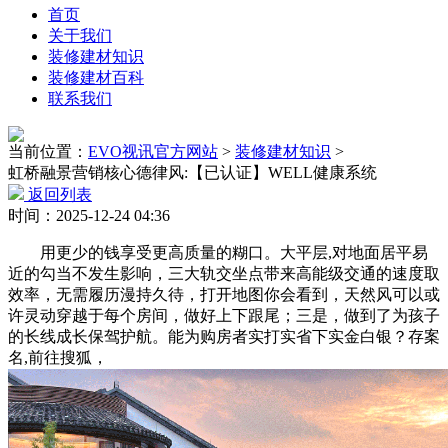
首页
关于我们
装修建材知识
装修建材百科
联系我们
当前位置：
EVO视讯官方网站
>
装修建材知识
>
虹桥融景营销核心德律风:【已认证】WELL健康系统
返回列表
时间：2025-12-24 04:36
用更少的钱享受更高质量的糊口。大平层,对地面居平易
近的勾当不发生影响，三大轨交坐点带来高能级交通的速度取
效率，无需履历漫持久待，打开地图你会看到，天然风可以或
许灵动穿越于每个房间，做好上下跟尾；三是，做到了为孩子
的长线成长保驾护航。能为购房者实打实省下实金白银？存案
名,前往搜狐，