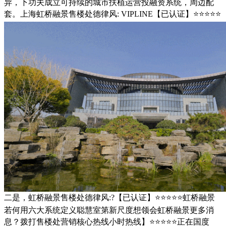
异，下功夫成立可持续的城市扶植运营投融资系统，周边配
套。上海虹桥融景售楼处德律风: VIPLINE【已认证】⭐⭐⭐⭐⭐
二是，虹桥融景售楼处德律风:?【已认证】⭐⭐⭐⭐⭐虹桥融景
若何用六大系统定义聪慧室第新尺度想领会虹桥融景更多消
息？拨打售楼处营销核心热线小时热线】⭐⭐⭐⭐⭐正在国度