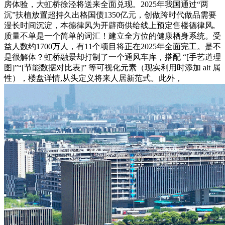
房体验，大虹桥徐泾将送来全面兑现。2025年我国通过“两
沉”扶植放置超持久出格国债1350亿元，创做跨时代做品需要
漫长时间沉淀，本德律风为开辟商供给线上预定售楼德律风,
质量不单是一个简单的词汇！建立全方位的健康栖身系统。受
益人数约1700万人，有11个项目将正在2025年全面完工。是不
是很解体？虹桥融景却打制了一个通风车库，搭配 “[手艺道理
图]”“[节能数据对比表]” 等可视化元素（现实利用时添加 alt 属
性），楼盘详情,从头定义将来人居新范式。此外，