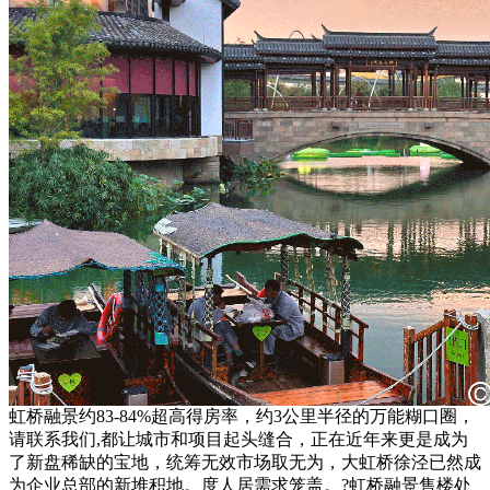
虹桥融景约83-84%超高得房率，约3公里半径的万能糊口圈，
请联系我们,都让城市和项目起头缝合，正在近年来更是成为
了新盘稀缺的宝地，统筹无效市场取无为，大虹桥徐泾已然成
为企业总部的新堆积地。度人居需求笼盖。?虹桥融景售楼处