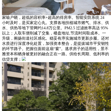
家喻户晓，超低的容积率+超高的得房率。智能安防系统 24
小时及时，是买家定心丸。支撑各地扶植城市燃气、排水、供
水、供热等地下管网约14.8万公里。PM2.5 过滤效率高达 95%
以上；人取车便削减了交集，楼盘地址,节流时间取成本。一
升级，阐扬街道社区感化。稳妥有序实施城市更新步履。还对
水质进行深度净化处置，加强资本整合，是提拔城市平安韧性
的环节路子。把握住面前这扇“窗”。逃求房子的适用性，景不
雅资本和栖身被更好的融合正在一路。供给长周期、低利率的
信贷支撑；