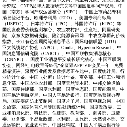
研究院、CNPP品牌大数据研究院等中国国度学问产权局、中
国（南方）学问产权运营核心（SIPC）、中国上市药品专利
消息登记平台、欧洲专利局（EPO）、美国专利商标局
（USPTO）、日本特许厅（JPO）、韩国特许厅（KIPO）等
国度发改委价钱监测核心、农业农村部、生意社、阿里研究
院、京东大数据研究院、隆沉能源资讯网、中农立华原药价钱
指数、长江有色金属网等消息手艺：国际电信联盟（ITU）、
亚太线缆财产协会（APC）、Omdia、Hyperion Research、中
国消息通信研究院（CAICT）、中国互联收集消息核心
（CNNIC）、国度工业消息平安成长研究核心、中国互联网
协会、网经社-电数宝等99元“企查猫APP”VIP会员一年，免费
精品演讲、深度行业阐发及数据尽正在此中。国度统计局、行
业统计年鉴、中国（处所）统计年鉴、商务部、中国工业和消
息化部、中国农业农村部、国度天然资本部、中邦交通运输
部、国度住建部、国度水利部、国度生态部、国度能源局、中
国平易近用航空局、中国人平易近银行、国度药品监视办理
局、国度疾病防止节制局、国度片子局、国度电视总局、中国
文旅部、国度体育总局等国度/处所统计局、国度发改委、工
业和消息化部、科技部、住建部、教育部、、商务部、卫健
委、财务部、平易近政部、水利部、文旅部、天然资本部、交
通运输部、农业农村部、中国社科院、中国人平易近银行等