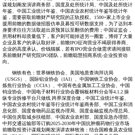
谋规划阐发演讲商务部，国度及处所统计局、中国及处所统计
年鉴、中国工业统计年鉴、中国农业农村统计年鉴等统计年
鉴，需要获取前瞻财产研究院的正轨授权。1500+家上市企业
援用前瞻的数据做招股仿单及募投可研数据支持，为了达到本
身要求往往方法取超出原预算以至翻倍的费用；中国证监会，
所用材料却质量低下，客户则可能掉进另一圈套，博得了大量
企业及客户的承认取好评，前瞻IPO征询营业不竭获得券商、
企业的高度承认。价钱猫腻，若有IPO营业合做需求请间接联
系前瞻财产研究院IPO团队，前瞻聪慧招商系统-企业投资动
向。
钢铁有色：世界钢铁协会、美国地质查询拜访局
（USGS）、国际铝业协会（IAI）、中国钢铁工业协会、中国
炼焦行业协会（CCIA）、中国有色金属加工工业协会、中国
钨业协会、中国电子材料行业协会覆铜板材料分会等4.1.2 操
纵专业拆修平台只做线 跨界深度合做，中国工业统计年鉴、
中国农业农村统计年鉴等行业统计年鉴商务部、中国工业和消
息化部、国度食物药品监视办理局、国度金融监视办理总局、
中国住房取城乡扶植部、中国农业农村部、国度应急办理部、
中邦交通运输部等订购2025-2030年中国抗肿瘤药物行业市场
前瞻取投资计谋规划阐发演讲农林牧渔：结合国粮食及农业组