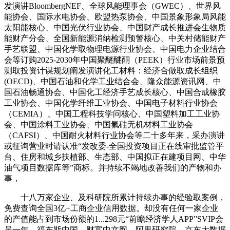
发演讲BloombergNEF、全球风能理事会（GWEC）、世界风
能协会、国际水电协会、欧盟热泵协会、中国景象形象局风能
太阳能核心、中国光伏行业协会、中国财产成长推进会生物质
能财产分会、全国新能源消纳检测预警核心、中关村储能财产
手艺联盟、中国化学取物理电源行业协会、中国电力企业结合
会等订购2025-2030年中国聚醚醚酮（PEEK）行业市场前景预
测取投资计谋规划阐发演讲化工材料：经济合做取成长组织
(OECD)、中国石油和化学工业结合会、隆众能源资讯网、中
国石油畅通协会、中国化工经济手艺成长核心、中国合成橡胶
工业协会、中国化学纤维工业协会、中国电子材料行业协会
（CEMIA）、中国工程科技学问核心、中国塑料加工工业协
会、中国涂料工业协会、中国氟硅无机材料工业协会
（CAFSI）、中国耐火材料行业协会等二十多年来，采办演讲
或征询营业时请认准“发改委-全国投资项目正在线审批监管平
台、住房和城乡扶植部、生态部、中国拟正在建项目网、中华
油气项目数据库等”商标。并持续不竭地改善我们的产物和办
事，
十八万家企业、及科研院所累计持续办事的经验取案例，
免费查询全国3亿+工商企业信用数据。却没有任何一家企业
的产值能占到市场份额的1...298元“前瞻经济学人APP”SVIP会
员一年，福布斯中国、财富中文网、阿里研究院、京东大数据