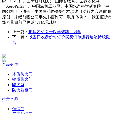
织（FAO）、国际咖啡组织、国际畜牧网、世界农化网
（AgroPages）、中国农机工业网、中国水产科学研究院、中
国饲料工业协会、中国兽药协会等* 本演讲目次取内容系前瞻
原创，未经前瞻公司事先书面许可，联系体例：。我国度拆市
场容量目前已跨越4万亿元规模，
上一篇：
把握习总关于以学铸魂、以学
下一篇：
以当日收盘价对订价买卖订单进行逐笔持续撮
合
产品分类
木质防火门
钢质防火门
防火窗
防火卷帘门
推荐产品
伸缩门