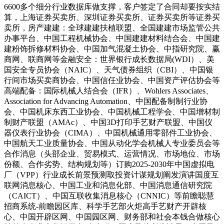
6600多个细分行业数据库做支撑，客户签定了合同却要按实结
算，上海证券买卖所、深圳证券买卖所、证券买卖所等证券买
卖所，房产建建：全球建建扶植联盟、全国建建市场监管公共
办事平台、中国工程机械协会、中国建建材料结合会、中国建
建粉饰拆修材料协会、中国加气混凝土协会、中指研究院、赢
商网、联商网等金融安全：世界银行成长数据局(WDI）、美
国安全专员协会（NAIC）、天气债券组织（CBI）、中国银
行间市场买卖商协会、中国信任业协会、中国资产评估协会等
高端配备：国际机械人结合会（IFR）、Wohlers Associates、
Association for Advancing Automation、中国配备制制行业协
会、中国机床东西工业协会、中国机械工程学会、中国增材制
制财产联盟（AMAc）、中国3D打印手艺财产联盟、中国仪
器仪表行业协会（CIMA）、中国机械通用零部件工业协会、
中国航天工业质量协会、中国从动化学会机械人专业委员会等
合作消息（头部企业、贸易模式、运营情况、市场地位、市场
份额、合作劣势、结构规划等）订购2025-2030年中国虚拟电
厂（VPP）行业成长前景预测取投资计谋规划阐发演讲国度互
联网消息核心、中国工业和消息化部、中国消息通信研究院
（CAICT）、中国互联收集消息核心（CNNIC）等前瞻聪慧
招商系统-前瞻园区库、科学手艺部火炬高手艺财产开辟核
心、中国开辟区网、中国园区网、财务部和社会本钱合做核心