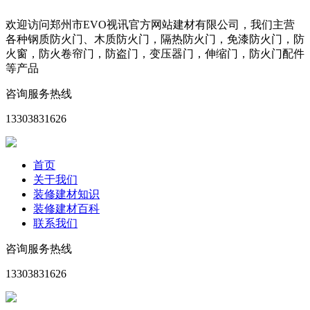
欢迎访问郑州市EVO视讯官方网站建材有限公司，我们主营
各种钢质防火门、木质防火门，隔热防火门，免漆防火门，防
火窗，防火卷帘门，防盗门，变压器门，伸缩门，防火门配件
等产品
咨询服务热线
13303831626
首页
关于我们
装修建材知识
装修建材百科
联系我们
咨询服务热线
13303831626