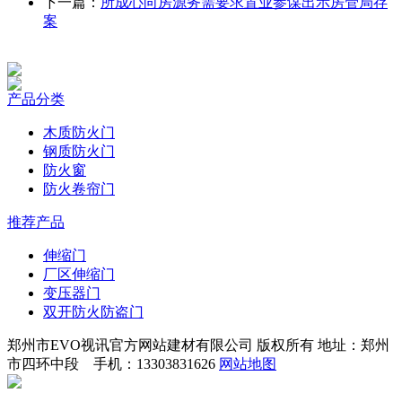
下一篇：
所成心向房源务需要求置业参谋出示房管局存
案
产品分类
木质防火门
钢质防火门
防火窗
防火卷帘门
推荐产品
伸缩门
厂区伸缩门
变压器门
双开防火防盗门
郑州市EVO视讯官方网站建材有限公司 版权所有 地址：郑州
市四环中段 手机：13303831626
网站地图