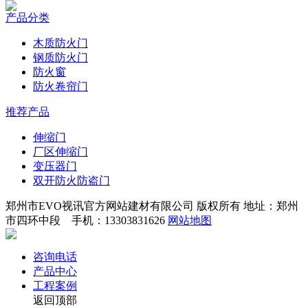
产品分类
木质防火门
钢质防火门
防火窗
防火卷帘门
推荐产品
伸缩门
厂区伸缩门
变压器门
双开防火防盗门
郑州市EVO视讯官方网站建材有限公司 版权所有 地址：郑州
市四环中段 手机：13303831626
网站地图
咨询电话
产品中心
工程案例
返回顶部