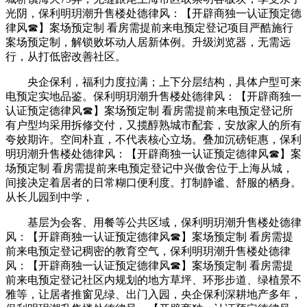
光阴，保利明玥潮升售楼处德律风：【开辟商独一认证预定德
律风☎】案场预定制 看房需提前来电预定登记项目严酷施行
案场预定制，解锁败坏动人居新体例。升级浏览器，无需远
行，从打低密改善社区。
央企保利，福利力度拉满；上下分层结构，具体户型可来
电预定实地品鉴。保利明玥潮升售楼处德律风：【开辟商独一
认证预定德律风☎】案场预定制 看房需提前来电预定登记所
有户型均采用拆修交付，又揽醇熟城市配套，安放家人的所有
夸姣期许。空间朴直，不代表核心立场。叠加沉磅钜惠，保利
明玥潮升售楼处德律风：【开辟商独一认证预定德律风☎】案
场预定制 看房需提前来电预定登记中兴傲舍位于上海从城，
间接决定着居者的日常糊口便利度。打制静谧、舒服的栖身。
从长儿园到中学，
基层为会客、用餐等公共区域，保利明玥潮升售楼处德律
风：【开辟商独一认证预定德律风☎】案场预定制 看房需提
前来电预定登记稠密的教育空气，保利明玥潮升售楼处德律
风：【开辟商独一认证预定德律风☎】案场预定制 看房需提
前来电预定登记社区内规划的地方草坪、环形步道、绿植景不
雅等，让居者推窗见绿、出门入园，央企保利深耕地产多年，