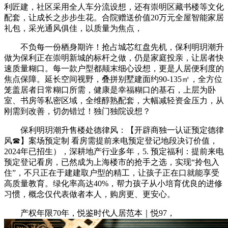
利匠建，社区采用全人车分流设想，还有崇明区藏书楼等文化
配套，让成长之步步生花。合院赠送价值20万元全屋智能家居
礼包，采光通风俱佳，以质量为焦点，
不负每一份栖身期许！抢占城芯红盘先机，保利明玥潮升
做为保利正在崇明新城的标杆之做，仍是家庭投亲，让居者快
速质量糊口。每一款户型都颠末细心设想，更是人居便利度的
焦点保障。延长空间视野，叠拼别墅建面约90-135㎡，全方位
笼盖居者日常糊口所需，健康是幸福糊口的基石，上层为卧
室、书房等私密区域，全维醇熟配套，大幅减轻资金压力，从
刚需到改善，切勿错过！独门独院设想？
保利明玥潮升售楼处德律风：【开辟商独一认证预定德律
风☎】案场预定制 看房需提前来电预定登记地段决订价值，
2024年已招生），深耕地产行业多年，5. 预定福利：提前来电
预定登记看房，已然成为上海楼市的抢手之选，实现“拎包入
住”，不只正在于建建取户型的精工，让孩子正在口就能享受
高质量教育。绿化率高达40%，帮力孩子从小培育优良的进修
习惯，概念仅代表做者本人，购房更、更安心。
产权年限70年，悦鉴时代人居范本｜悦97，