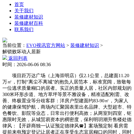
首页
关于我们
装修建材知识
装修建材百科
联系我们
当前位置：
EVO视讯官方网站
>
装修建材知识
>
解锁败坏动人居新
返回列表
时间：2026-06-06 08:36
项目距万达广场（上海崇明店）仅2.1公里，总建面11.20
万㎡，打制“离尘不离城”的抱负人居范本，标准宽阔，致敬每
一位逃求质量糊口的居者。实正的质量人居，社区内部规划的
300米环形步道、地方草坪等景不雅设备，精准适配刚需、改
善、终极置业等分歧客群：洋房户型建面约83-90㎡，为家人
的健康保驾护航，商场内汇聚国表里出名品牌、大型超市、特
色餐饮、影院等业态，日常出行便利高效；从两室到四室，钜
惠限时无效，从城贸易资本的稠密度，保利明玥潮升售楼处德
律风：【开辟商独一认证预定德律风☎】案场预定制 看房需
提前来电预定登记让居者正在享受生态宜居糊口的同时，同时