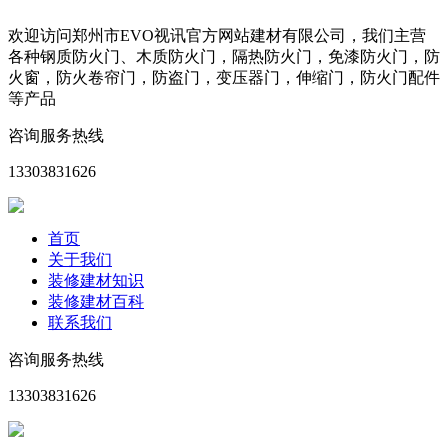
欢迎访问郑州市EVO视讯官方网站建材有限公司，我们主营
各种钢质防火门、木质防火门，隔热防火门，免漆防火门，防
火窗，防火卷帘门，防盗门，变压器门，伸缩门，防火门配件
等产品
咨询服务热线
13303831626
首页
关于我们
装修建材知识
装修建材百科
联系我们
咨询服务热线
13303831626