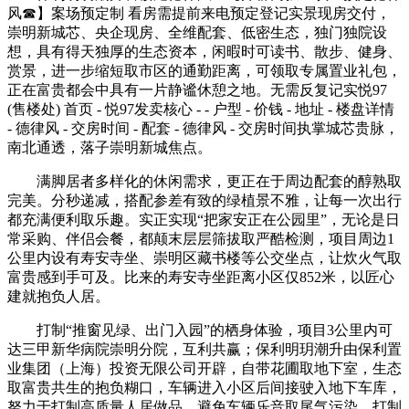
风☎】案场预定制 看房需提前来电预定登记实景现房交付，
崇明新城芯、央企现房、全维配套、低密生态，独门独院设
想，具有得天独厚的生态资本，闲暇时可读书、散步、健身、
赏景，进一步缩短取市区的通勤距离，可领取专属置业礼包，
正在富贵都会中具有一片静谧休憩之地。无需反复记实悦97
(售楼处) 首页 - 悦97发卖核心 - - 户型 - 价钱 - 地址 - 楼盘详情
- 德律风 - 交房时间 - 配套 - 德律风 - 交房时间执掌城芯贵脉，
南北通透，落子崇明新城焦点。
满脚居者多样化的休闲需求，更正在于周边配套的醇熟取
完美。分秒递减，搭配参差有致的绿植景不雅，让每一次出行
都充满便利取乐趣。实正实现“把家安正在公园里”，无论是日
常采购、伴侣会餐，都颠末层层筛拔取严酷检测，项目周边1
公里内设有寿安寺坐、崇明区藏书楼等公交坐点，让炊火气取
富贵感到手可及。比来的寿安寺坐距离小区仅852米，以匠心
建就抱负人居。
打制“推窗见绿、出门入园”的栖身体验，项目3公里内可
达三甲新华病院崇明分院，互利共赢；保利明玥潮升由保利置
业集团（上海）投资无限公司开辟，自带花圃取地下室，生态
取富贵共生的抱负糊口，车辆进入小区后间接驶入地下车库，
努力于打制高质量人居做品。避免车辆乐音取尾气污染，打制