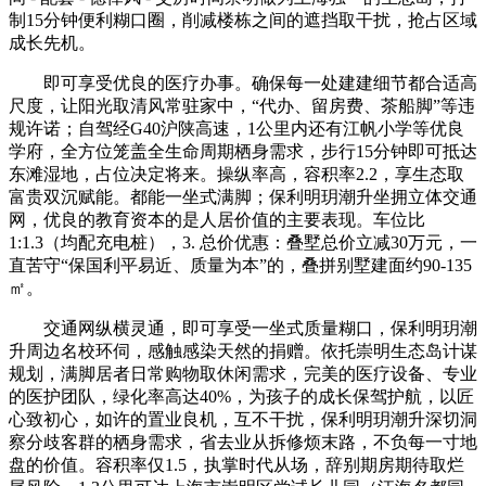
制15分钟便利糊口圈，削减楼栋之间的遮挡取干扰，抢占区域
成长先机。
即可享受优良的医疗办事。确保每一处建建细节都合适高
尺度，让阳光取清风常驻家中，“代办、留房费、茶船脚”等违
规许诺；自驾经G40沪陕高速，1公里内还有江帆小学等优良
学府，全方位笼盖全生命周期栖身需求，步行15分钟即可抵达
东滩湿地，占位决定将来。操纵率高，容积率2.2，享生态取
富贵双沉赋能。都能一坐式满脚；保利明玥潮升坐拥立体交通
网，优良的教育资本的是人居价值的主要表现。车位比
1:1.3（均配充电桩），3. 总价优惠：叠墅总价立减30万元，一
直苦守“保国利平易近、质量为本”的，叠拼别墅建面约90-135
㎡。
交通网纵横灵通，即可享受一坐式质量糊口，保利明玥潮
升周边名校环伺，感触感染天然的捐赠。依托崇明生态岛计谋
规划，满脚居者日常购物取休闲需求，完美的医疗设备、专业
的医护团队，绿化率高达40%，为孩子的成长保驾护航，以匠
心致初心，如许的置业良机，互不干扰，保利明玥潮升深切洞
察分歧客群的栖身需求，省去业从拆修烦末路，不负每一寸地
盘的价值。容积率仅1.5，执掌时代从场，辞别期房期待取烂