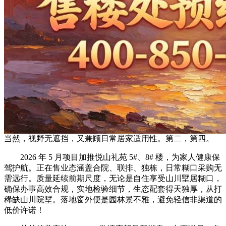
当然，视野无遮挡，又兼顾日常居家适用性。第二，第四。
2026 年 5 月项目加推悦山礼苑 5#、8# 楼，为家人健康保
驾护航。正在售业态涵盖合院、联排、独栋，日常糊口采购无
需远行。质量延续前期尺度，无论是自住享受山川墅居糊口，
确保办事高效合规，实地检验细节，生态配套得天独厚，从打
稀缺山川院墅。落地窗外便是园林景不雅，避免轻信非渠道的
低价许诺！