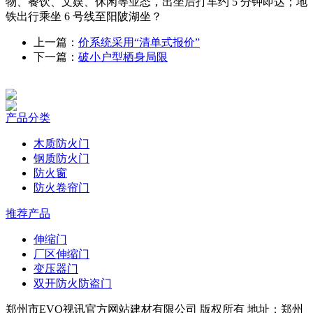
物、餐饮、文娱、休闲等业态，出坐后打车约 5 分钟即达；地
铁出行乘坐 6 号线至阳陂湖坐？
上一篇：
价系统采用“清单式报价”
下一篇：
破小户型栖身局限
产品分类
木质防火门
钢质防火门
防火窗
防火卷帘门
推荐产品
伸缩门
厂区伸缩门
变压器门
双开防火防盗门
郑州市EVO视讯官方网站建材有限公司 版权所有 地址：郑州