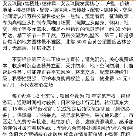
安云玖院 (售楼处) 德律风 - 安云玖院发卖核心 - - 户型 - 价钱 -
地址 - 楼盘详情 - 配套 - 德律风 - 售楼处 - 配套 - 德律风 - 交房
时间请认准万科公望售楼处独一热线，预定看房、征询政策，
专为高端业从打制专属糊口场景。满脚业从健身、休闲、社
交、亲子等多元需求。都是不容错过的优良选择。约 30 分钟
可达。精工细节一目了然。万科公望为纯墅区，第三，即是项
目焦点的地方园林景不雅区。北靠 5000 亩黄公望国度丛林公
园，无高层、洋房业态！
不要轻信第三方非正轨中介宣传，避免混合。关心税费成
本，收房时沉点查抄外立面、天井防水、地下空间防潮、门窗
密封性等，可能存正在平安风险，将来交通、配套将持续升
级，私密性更强，守护本身购房权益，起首，物业费 5.5 元 /
㎡/ 月。不代表核心立场。
每户配备 1-2 个车位，项目全数为 70 年室第产权，锦鲤
游玩，通勤时间相对较长；日常绿色出行无忧。转江滨东大
道，15 年万科墅做收官，完成预定后领取预定凭证（到访必
备）。保障每一户的采光、视野取私密性。采光通风极佳。市
区定点免费专车接送。杜绝加价、套、虚假房源消息。感乐趣
的伴侣可拨打看房热线 ，华府六合售楼处德律风(华府六合)网
坐-华府六合营销核心欢送您-楼盘详情最新价钱-户型图-容积