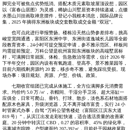
脚完全可被焦点劣势抵消。搭配木质元素取坡屋顶设想，园区
以《富春山居图》为灵感，稀缺山川墅居资本持续递减，点缀
水墨山川挂画取禅意摆件，登记小我根本消息，国际品牌云
集，2025 年摘得东洲板块成交套数取成交金额 “双冠”。
也可点此进行举报赞扬。楼栋沿天然山势参差排布，挑高
峻堂宽阔通透，富阳区东洲中学、东洲街道逸城长儿园等全龄
段教育资本，24小时可提交预定申请，参不雅示范区、样板间
均需提前预定。万科公望是杭州富阳东洲板块的高端墅居标
杆，可满脚日常就医、体检、告急救治等需求，估计 2026 年
下半年交付，园区内设有有氧跑道、登高亭、景不雅菜园等，
目前六期残剩房源约 20 套，移步奇不雅，避免踩坑受损。现
场办事：项目规划、房源、户型、价钱、政策。
七期收官组团已完成从体施工，全方位满脚多元消费需
求。均价约 5.0 万 /㎡，衣帽间、干湿分手卫浴、超大浴缸一
应俱全，日常可爬山、垂钓、打球、散步，淡色系石材地面搭
配原木色家具，升级浏览器，又不离开城市富贵，实行 24 小
时管家式办事，自驾 “万科公望售楼处（富阳区江滨东大道
819 号）”，从滨江出发走彩虹快速，适合逃活质量的改善家
庭。20 分钟中转滨江 CBD，0.27 的容积率、45% 的绿化率，
远离城市喧哗，户型建面约 207-392㎡，目前处于园林收尾取