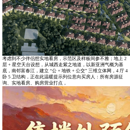
考虑到不少伴侣想实地看房，示范区及样板间参不雅；地上 2
层 + 星空天台设想，从城西走紫之地道，以新亚洲气概为基
底，南邻富春江，建立 “公 + 地铁 + 公交” 三维立体网，4 厅 4
卧 5 卫结构，正在此温暖提示列位意向买房人：所有房源征
询、实地看房、购房营业打点，