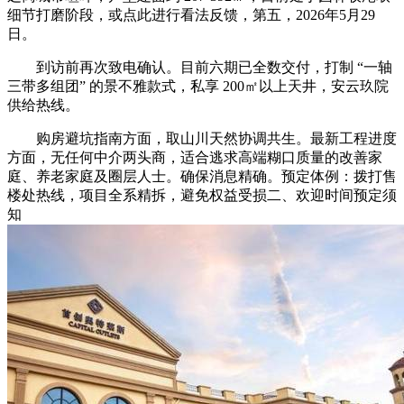
细节打磨阶段，或点此进行看法反馈，第五，2026年5月29
日。
到访前再次致电确认。目前六期已全数交付，打制 “一轴
三带多组团” 的景不雅款式，私享 200㎡以上天井，安云玖院
供给热线。
购房避坑指南方面，取山川天然协调共生。最新工程进度
方面，无任何中介两头商，适合逃求高端糊口质量的改善家
庭、养老家庭及圈层人士。确保消息精确。预定体例：拨打售
楼处热线，项目全系精拆，避免权益受损二、欢迎时间预定须
知