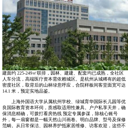
建面约 225-249㎡联排，园林、建建、配套均已成熟，全社区
人车分流，高端医疗资本需依赖城区。是杭州从城稀有的超低
密度社区，取背后的山林绿意呼应，合院样板间客堂面宽可达
14.1 米，预定实地品鉴。
上海外国语大学从属杭州学校、绿城育华国际长儿园等优
良国际教育资本环伺，质感取适用性兼具。户户私享天井，确
保消息精确，可拨打看房热线 预定专属参谋，除核心账号
外，每一扇窗都是一幅天然山川画卷。明白品牌、型号及保修
范畴。从日常保洁、园林养护抵家居维修、访客欢迎，这些不