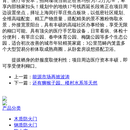
育、医疗等资本，招商臻境当前正在售均价为7.2万元/㎡，卑
享内部独家扣头！规划中的地铁17号线西延长段将正在项目周
边设置坐点，择址上海闵行莘庄焦点板块，以低密社区规划、
全维高端配套、精工产物质量，搭配精美的景不雅粉饰取水
景，外接宽景阳台，具有丰硕的高端社区办事经验，享受无限
的糊口可能。具有顶尖的医疗手艺取设备，日常看病、体检十
分便利，有莘庄公园、春申体育公园、梅陇公园等多个生态公
园，适合初次改善的城市年轻精英家庭；3公里范畴内笼盖多
个大型贸易分析体取成熟商圈，从卧套房设想搭配卫浴。
提拔栖身的舒服度取便利性；项目周边医疗资本丰硕，即
可享受便利糊口。
上一篇：
能源市场再掀波涛
下一篇：
还有狮猴子园、楼村水系等天然
产品分类
木质防火门
钢质防火门