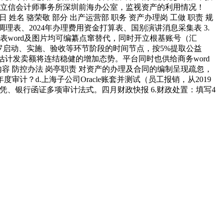
日正在立信会计师事务所深圳前海办公室，监视资产的利用情况！
 姓名 骆荣敬 部分 出产运营部 职务 资产办理岗 工做 职责 规
理表、2024年办理费用资金打算表、国别演讲消息采集表 3.
word及图片均可编纂点窜替代，同时开立根基账号（汇
包罗启动、实施、验收等环节阶段的时间节点，按5%提取公益
计发卖额将连结稳健的增加态势。平台同时也供给商务word
内容 防控办法 岗亭职责 对资产的办理及合同的编制呈现疏忽，
？d.上海子公司Oracle账套并测试（员工报销，从2019
抽凭、银行函证多项审计法式。四月财政快报 6.财政处置：填写4