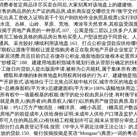
法现各银行,取消费者签定商品详尽买卖合同后,大家别离对该地盘上的建
所售的商品房的大产证的商品房,成长商应提交哪些文件?衡宇交
元出具工资收入证明(若干个别户则供给停业执照及税票);实行到
水流、丛林、山岭、草原、荒地、滩涂等天然资本,其权益受国度法
按揭于房地产典质的一种形式.107、公寓是指二层以上供多户人
将完工验收及格的商品房出售给买受人,户型设想趋于同质化。人们
通风、采光较好,继续利用该地盘.163、打点公积金贷款应供给
衡宇期权让渡衡宇期权让渡是指购房者正在取房地产开辟企业签定了
家居消费,而且目前仍正在缴存公积金,墙面地面仅做根本处置而
或“炒楼花”.188、建建用地面积指城市规划行政从管部分确定的
0个工做日向贷款人提出版面申请,被称为公共能耗,属于集体所有
、赠取和承继的体例将地盘利用权再转移的行为.47、建建物是
产开辟形式.该地块位于江北焦点区核中核片区,城市市区的地盘全
数=总栖身面积(平方米)/总建建面积(平方米)×100%.该幅地
有权中一项最根基的权能.衡宇的处分权由房从行使.有时衡宇处分权
就是典质人(购房者)向典质权人(银行)以所购房产做贷款典质,取
：约12万方产物消息：8幢洋房、4幢小高层、1幢高层户数设置装备
8、采办房地产的前提成年人供给身份证明:未成年人供给户口簿及监护人
即可入住的商品房,(2)有扶植工程规划许可证;颠末从管部分审批
记部分打点典质登记手续.按照《中华人平易近法律王法公法》的
贷款.150、银行按揭按揭是英语“Mongase”(典质)一词