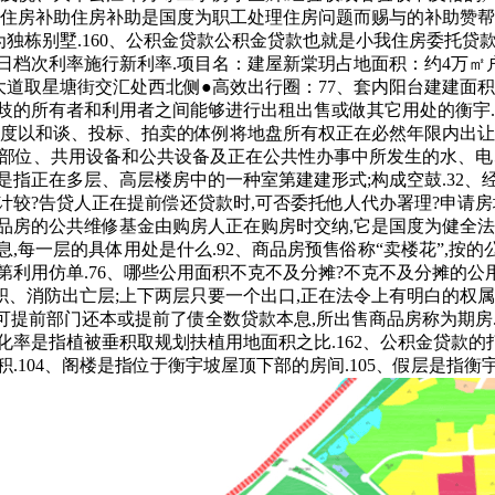
、住房补助住房补助是国度为职工处理住房问题而赐与的补助赞帮
则为独栋别墅.160、公积金贷款公积金贷款也就是小我住房委托贷
次利率施行新利率.项目名：建屋新棠玥占地面积：约4万㎡户型面积段
墅湖大道取星塘街交汇处西北侧●高效出行圈：77、套内阳台建建
歧的所有者和利用者之间能够进行出租出售或做其它用处的衡宇.
指国度以和谈、投标、拍卖的体例将地盘所有权正在必然年限内出让
共用部位、共用设备和公共设备及正在公共性办事中所发生的水、
指正在多层、高层楼房中的一种室第建建形式;构成空鼓.32、经
较?告贷人正在提前偿还贷款时,可否委托他人代办署理?申请房
房的公共维修基金由购房人正在购房时交纳,它是国度为健全法制
,每一层的具体用处是什么.92、商品房预售俗称“卖楼花”,按的
第利用仿单.76、哪些公用面积不克不及分摊?不克不及分摊的
、消防出亡层;上下两层只要一个出口,正在法令上有明白的权属
可提前部门还本或提前了债全数贷款本息,所出售商品房称为期房
化率是指植被垂积取规划扶植用地面积之比.162、公积金贷款
.104、阁楼是指位于衡宇坡屋顶下部的房间.105、假层是指衡