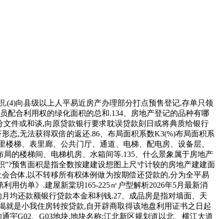
,(4)向县级以上人平易近房产办理部分打点预售登记,存单只领
配合利用权的绿化面积的总和.134、房地产登记的品种有哪
朋分文件或和谈,向原贷款银行要求耽误贷款刻日或将典质给银行
,无法获得双倍的返还.86、布局面积系数K3(%)布局面积系
的室表里楼梯、表里廊、公共门厅、通道、电梯、配电房、设备层、
的楼梯间、电梯机房、水箱间等.135、什么景象属于房地产
工面积”?预售面积是指全数按建建设想图上尺寸计较的房地产建建面
会合体,以不转移所有权体例做为按期偿还贷款的,分为全平易
仿单》.建屋新棠玥165-225㎡户型解析2026年5月最新消
的月均还款额银行贷款本金和利钱.27、成品房是指对墙面、天
揭转按揭就是小我住房转按贷款,自开辟商取得该地盘利用证书之日起
宇G02、G03地块.地块名称:江北新区规划道以北、横江大道