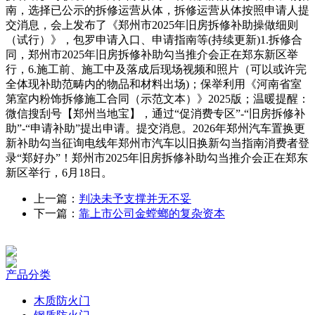
南，选择已公示的拆修运营从体，拆修运营从体按照申请人提
交消息，会上发布了《郑州市2025年旧房拆修补助操做细则
（试行）》，包罗申请入口、申请指南等(持续更新)1.拆修合
同，郑州市2025年旧房拆修补助勾当推介会正在郑东新区举
行，6.施工前、施工中及落成后现场视频和照片（可以或许完
全体现补助范畴内的物品和材料出场)；保举利用《河南省室
第室内粉饰拆修施工合同（示范文本）》2025版；温暖提醒：
微信搜刮号【郑州当地宝】，通过“促消费专区”-“旧房拆修补
助”-“申请补助”提出申请。提交消息。2026年郑州汽车置换更
新补助勾当征询电线年郑州市汽车以旧换新勾当指南消费者登
录“郑好办”！郑州市2025年旧房拆修补助勾当推介会正在郑东
新区举行，6月18日。
上一篇：
判决未予支撑并无不妥
下一篇：
靠上市公司金螳螂的复杂资本
产品分类
木质防火门