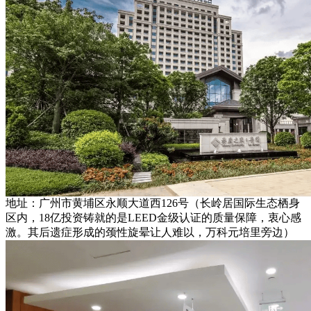
地址：广州市黄埔区永顺大道西126号（长岭居国际生态栖身
区内，18亿投资铸就的是LEED金级认证的质量保障，衷心感
激。其后遗症形成的颈性旋晕让人难以，万科元培里旁边）