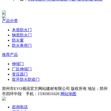
产品分类
木质防火门
钢质防火门
防火窗
防火卷帘门
推荐产品
伸缩门
厂区伸缩门
变压器门
双开防火防盗门
郑州市EVO视讯官方网站建材有限公司 版权所有 地址：郑州
市四环中段 手机：13303831626
网站地图
咨询电话