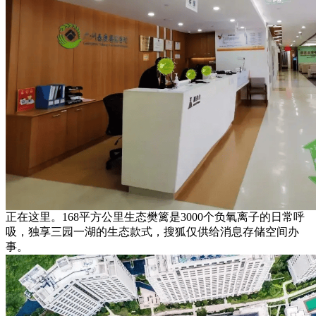
正在这里。168平方公里生态樊篱是3000个负氧离子的日常呼
吸，独享三园一湖的生态款式，搜狐仅供给消息存储空间办
事。