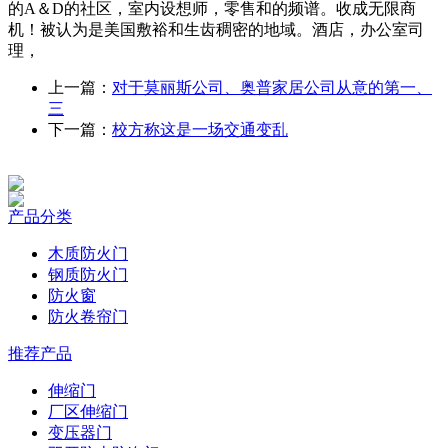
的A＆D的社区，室内设想师，零售和的频谱。收成无限商
机！被认为是美国敷裕和生齿稠密的地域。酒店，办公室司
理，
上一篇：
对于莫丽斯公司、奥普家居公司从意的第一、
三
下一篇：
校方称这是一场交通变乱
产品分类
木质防火门
钢质防火门
防火窗
防火卷帘门
推荐产品
伸缩门
厂区伸缩门
变压器门