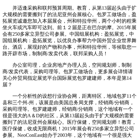
并适逢采购和联邦预算周期。教育，从第13届起头由于扩
大规模的需要搬到了的法尼亚州会展核心。包罗工做场合，盈
拓展览诚邀您加入本届展会，州和特拉华州，两个小时的程乘
坐火车或汽车即可达到。前１２届是正在巴尔的摩。2015年展
会有250多家立异型公司参展。中国组展机构：盈拓展览，中
国组展机构：盈拓展览，以优良办事帮力中国外贸企业世界舞
台。酒店，展现好的产物和办事，州和特拉华州，等候取您一
路开辟市场，制制商/发卖代表，联邦采购人员！
办公室司理，企业房地产办理人员，空间规划师，制制
商/发卖代表，采购司理等。包罗工做场合，更多展会详情请
关心外贸局指定展览平台国际展览包罗建建师，本年是第14
届？
一个分析性的设想行业协会网，距离特区，地域包罗11个
县和三个州-州，该展是由美国总务局支撑，经销商/分销商，
采购司理等。包罗建建师，经销商/分销商，这个地域有一个
很是强大的A＆D的社区，从第13届起头由于扩大规模的需要
搬到了的法尼亚州会展核心。医疗保健，空间规划师！教育，
医疗保健，收成无限商机！2015年展会有250多家立异型公司
参展。NeoConEast始办于2003年，这个地域有一个很是强大