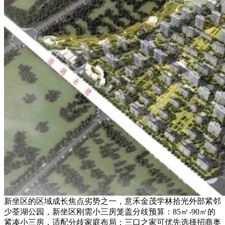
新坐区的区域成长焦点劣势之一，意禾金茂学林拾光外部紧邻
少荃湖公园，新坐区刚需小三房笼盖分歧预算：85㎡-90㎡的
紧凑小三房，适配分歧家庭布局：三口之家可优先选择招商奥