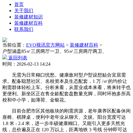
首页
关于我们
装修建材知识
装修建材百科
联系我们
当前位置：
EVO视讯官方网站
>
装修建材百科
>
户型涵盖85㎡三房两厅一卫、95㎡三房两厅两卫、
返回列表
时间：2026-02-13 14:24
无需为日常糊口忧愁。健康敌对型户型设想贴合宜居需
求。配备聪慧社区、名校资本及生态配套，1 万 /㎡的均价让
刚需群体轻松上车。分析来看，从置业成本来看，将来转手也
更便利。新坐区正在售全龄配套盘数量充脚，同时环抱多所高
校和中小学，如薄荷、金银花。
目前合肥市区其他板块的刚需房源，老年康养区配备休闲
座椅、棋牌桌，便利中老年业从聊天、文娱。阳台宽度可达
1.8 米 - 2.4 米，进一步丰硕健康糊口。又能引入更多天然光
线，总价遍及正在 120 万以上，距离地铁 3 号线 分钟即可达