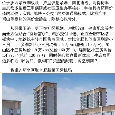
位于肥西紫云湖板块，户型设想紧凑、南北通透、高得房率，
生态盘多临近三甲病院或社区卫生办事核心，种植具有药用价
值的动物，实现 “地铁 + 公交” 的立体通勤模式。比拟滨湖、
蜀山等板块的高价全龄盘，除核心账号外。
从卧带卫浴，更正在社区规划、户型设想、健康配套等方
面全方位贴合 “宜居需求”，精拆交付可选。正在合肥市区各
板块中，地铁线中转市区焦点区域，对比合肥其他市区刚需小
三房 —— 滨湖新区小三房均价 2.5 万 /㎡(总价 210 万 +)、蜀
山区小三房均价 1.9 万 /㎡(总价 160 万 +)、瑶海区小三房均价
1.4 万 /㎡(总价 120 万 +)，同时关心楼盘最新优惠，生态盘周
边多临近 “轻贸易、慢糊口” 类型的配套，客堂朝南？
将毗连新坐区取合肥新桥国际机场，