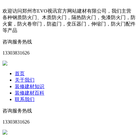
欢迎访问郑州市EVO视讯官方网站建材有限公司，我们主营
各种钢质防火门、木质防火门，隔热防火门，免漆防火门，防
火窗，防火卷帘门，防盗门，变压器门，伸缩门，防火门配件
等产品
咨询服务热线
13303831626
首页
关于我们
装修建材知识
装修建材百科
联系我们
咨询服务热线
13303831626