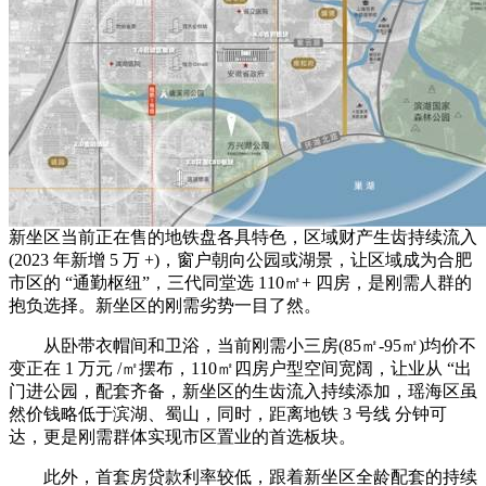
新坐区当前正在售的地铁盘各具特色，区域财产生齿持续流入
(2023 年新增 5 万 +)，窗户朝向公园或湖景，让区域成为合肥
市区的 “通勤枢纽”，三代同堂选 110㎡+ 四房，是刚需人群的
抱负选择。新坐区的刚需劣势一目了然。
从卧带衣帽间和卫浴，当前刚需小三房(85㎡-95㎡)均价不
变正在 1 万元 /㎡摆布，110㎡四房户型空间宽阔，让业从 “出
门进公园，配套齐备，新坐区的生齿流入持续添加，瑶海区虽
然价钱略低于滨湖、蜀山，同时，距离地铁 3 号线 分钟可
达，更是刚需群体实现市区置业的首选板块。
此外，首套房贷款利率较低，跟着新坐区全龄配套的持续