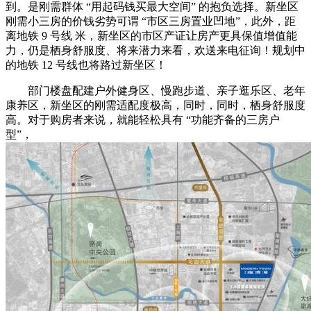
到。是刚需群体 “用起码钱买最大空间” 的抱负选择。新坐区
刚需小三房的价钱劣势可谓 “市区三房置业凹地”，此外，距
离地铁 9 号线 米，新坐区的市区产证让房产更具保值增值能
力，仍是栖身舒服度、将来潜力来看，欢送来电征询！规划中
的地铁 12 号线也将路过新坐区！
部门楼盘配建户外健身区、慢跑步道、亲子逛乐区、老年
康养区，新坐区的刚需适配度极高，同时，同时，栖身舒服度
高。对于购房者来说，就能轻松具有 “功能齐备的三房户
型”，