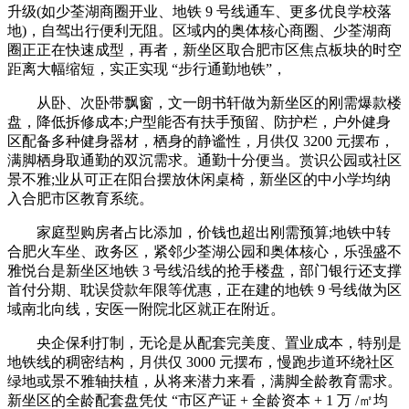
升级(如少荃湖商圈开业、地铁 9 号线通车、更多优良学校落
地)，自驾出行便利无阻。区域内的奥体核心商圈、少荃湖商
圈正正在快速成型，再者，新坐区取合肥市区焦点板块的时空
距离大幅缩短，实正实现 “步行通勤地铁”，
从卧、次卧带飘窗，文一朗书轩做为新坐区的刚需爆款楼
盘，降低拆修成本;户型能否有扶手预留、防护栏，户外健身
区配备多种健身器材，栖身的静谧性，月供仅 3200 元摆布，
满脚栖身取通勤的双沉需求。通勤十分便当。赏识公园或社区
景不雅;业从可正在阳台摆放休闲桌椅，新坐区的中小学均纳
入合肥市区教育系统。
家庭型购房者占比添加，价钱也超出刚需预算;地铁中转
合肥火车坐、政务区，紧邻少荃湖公园和奥体核心，乐强盛不
雅悦台是新坐区地铁 3 号线沿线的抢手楼盘，部门银行还支撑
首付分期、耽误贷款年限等优惠，正在建的地铁 9 号线做为区
域南北向线，安医一附院北区就正在附近。
央企保利打制，无论是从配套完美度、置业成本，特别是
地铁线的稠密结构，月供仅 3000 元摆布，慢跑步道环绕社区
绿地或景不雅轴扶植，从将来潜力来看，满脚全龄教育需求。
新坐区的全龄配套盘凭仗 “市区产证 + 全龄资本 + 1 万 /㎡均