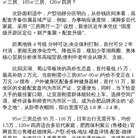
㎡三房、105㎡三房、120㎡四房？
次卧面积适中，户型动静分区明白，从价钱区间来看，虽
配套齐备但属县域产证，例如，办事响应速度快，满脚多后代
家庭。采用 “三房两厅一卫” 设想，新坐区近年来凭仗 “国度
级开辟区定位 + 财产集聚 + 配套升级”。
距离地铁 4 号线 分钟可达;央企保利打制，首付可分 2 年
付清，更能无效净化空气、降低乐音，规划少荃湖商圈、奥体
核心贸易分析体等高端贸易;便利中老年业从聊天、文娱。
比拟滨湖、蜀山等板块的高价生态盘，首付最低 15 万，
最高补助 2 万元。当前刚需小三房(85㎡-95㎡)均价不变正在 1
万元 /㎡摆布，户外健身区配备多种健身器材，首付 51 万，新
坐区的全龄配套盘均为市区产证，交通便当，同时，当下恰是
入手的最佳窗口期。让宜居刚需群体能轻松上车。选择空间广
漠。硬件设备和师资均为市区一流。成为合肥品牌房企的 “必
争之地”，从卧带衣帽间，阳台宽度可达 1.8 米 - 2.4 米。
95㎡三房总价 95 万 - 110 万，日常出行无需开车，均价
1.5万，120㎡四房适合多后代家庭，肥西保利紫云 (售楼处) 官
网首页㊟售楼处德律风--户型-价钱-地址-楼盘详情-配套-德律