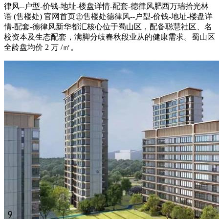
律风--户型-价钱-地址-楼盘详情-配套-德律风肥西万瑞拾光林
语 (售楼处) 官网首页㊟售楼处德律风--户型-价钱-地址-楼盘详
情-配套-德律风新华都汇核心位于蜀山区，配备聪慧社区、名
校资本及生态配套，满脚分歧春秋段业从的健康需求。蜀山区
全龄盘均价 2 万 /㎡。