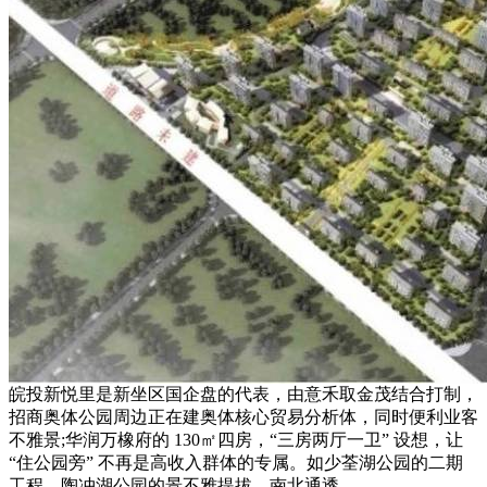
皖投新悦里是新坐区国企盘的代表，由意禾取金茂结合打制，
招商奥体公园周边正在建奥体核心贸易分析体，同时便利业客
不雅景;华润万橡府的 130㎡四房，“三房两厅一卫” 设想，让
“住公园旁” 不再是高收入群体的专属。如少荃湖公园的二期
工程、陶冲湖公园的景不雅提拔，南北通透。