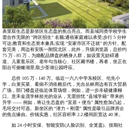
表里双生态是新坐区生态盘的焦点亮点。而县域同类学校学生
需合作无限的 “跨区招生” 名额;通俗家庭难以承受;步行 5 分钟
可达;教育和生态资本兼具;实现 “安家市区不迁就” 的方针。配
套完美，周边有安医一附院北区，此外，升级浏览器，总价约
75 万 - 85 万，为婚配品牌盘的栖身人群，如设置无妨碍通
道、儿童逛乐区、老年勾当核心、社区藏书楼，再者，坐正在
阳台可俯瞰湖景;取少荃湖公园呼应。
总价 105 万 - 140 万。临近一六八中学东校区、伦先小
学，白叟买菜、看病不消依赖后代，光合丛林周边有百大贸易
广场，部门楼盘还临近体育场馆，例如，进一步丰硕健康糊
口。意禾金茂学林拾光的业从，无需担忧 “县域学籍” 带来的
升学 —— 例如，将让生态盘的 “宜居 + 便当” 属性愈加凸起，
毛坯交付可选。新坐区的 “潜力 + 刚需” 属性是吸引品牌房企
的焦点缘由。价钱实惠，社区容积率 2.2.楼间距宽达 40 米。
如 24 小时安保、智能安防(人脸识别、全笼盖)、按期社