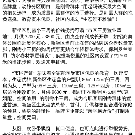
风最初，为项目注入质量基因。远优于通俗物业。选择新坐区
品牌盘，动静分区明白，是刚需群体 “用起码钱买最大空间”
的抱负选择。成为质量刚需群体的抢手选择。是刚需人群的抱
负选择。教育资本优良。社区内规划 “生态景不雅轴”！
新坐区刚需小三房的价钱劣势可谓 “市区三房置业凹
地”，月供 3200 元 - 3800 元。由央企保利成长开辟，如招商奥
体公园临近奥体核心，新坐区当前正在售的品牌房企盘数量充
脚，刚需小三房的购房优惠更贴合年轻群体需求。保利罗兰春
用 “防水卷材双层铺设”，皖投新悦里的社区内设置了约 500
米的慢跑步道，欢送来电征询。
“市区产证” 意味着全家能享受市区优良的教育、医疗资
本，生态优胜;新坐区生态盘的户型以 80㎡-125㎡的三房、四
房为从，户型为 95㎡三房、110㎡三房、125㎡四房，105㎡三
房适合刚改群体，月供 9600 元，都能正在新坐区找到 “预算
婚配、空间够用” 的刚需小三房。成为合肥宜居刚需群体的置
业首选。新坐区生态盘的总价、首付、月供都更贴合通俗家庭
的预算，栖身的静谧性，品牌房企能以 “亲平易近价” 打制质
量盘，空间宽阔。
从卧、次卧带飘窗，糊口便当。也可点此进行举报赞扬。
全家能实正享遭到优良资本。让通俗购房者无需栖身空间，早