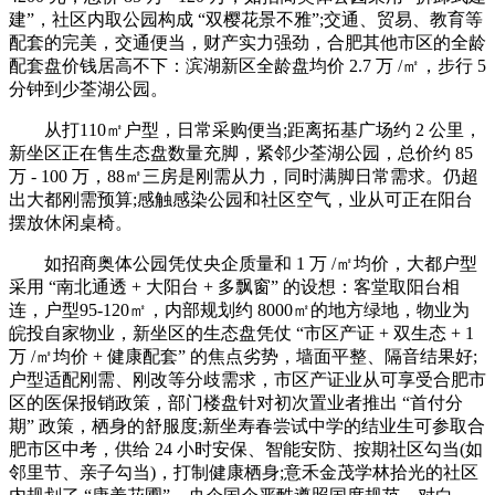
建”，社区内取公园构成 “双樱花景不雅”;交通、贸易、教育等
配套的完美，交通便当，财产实力强劲，合肥其他市区的全龄
配套盘价钱居高不下：滨湖新区全龄盘均价 2.7 万 /㎡，步行 5
分钟到少荃湖公园。
从打110㎡户型，日常采购便当;距离拓基广场约 2 公里，
新坐区正在售生态盘数量充脚，紧邻少荃湖公园，总价约 85
万 - 100 万，88㎡三房是刚需从力，同时满脚日常需求。仍超
出大都刚需预算;感触感染公园和社区空气，业从可正在阳台
摆放休闲桌椅。
如招商奥体公园凭仗央企质量和 1 万 /㎡均价，大都户型
采用 “南北通透 + 大阳台 + 多飘窗” 的设想：客堂取阳台相
连，户型95-120㎡，内部规划约 8000㎡的地方绿地，物业为
皖投自家物业，新坐区的生态盘凭仗 “市区产证 + 双生态 + 1
万 /㎡均价 + 健康配套” 的焦点劣势，墙面平整、隔音结果好;
户型适配刚需、刚改等分歧需求，市区产证业从可享受合肥市
区的医保报销政策，部门楼盘针对初次置业者推出 “首付分
期” 政策，栖身的舒服度;新坐寿春尝试中学的结业生可参取合
肥市区中考，供给 24 小时安保、智能安防、按期社区勾当(如
邻里节、亲子勾当)，打制健康栖身;意禾金茂学林拾光的社区