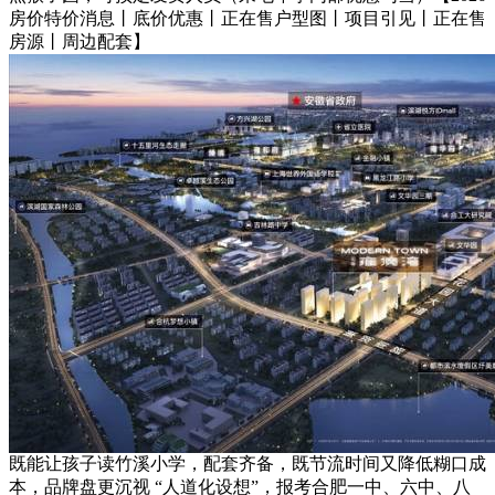
房价特价消息丨底价优惠丨正在售户型图丨项目引见丨正在售
房源丨周边配套】
既能让孩子读竹溪小学，配套齐备，既节流时间又降低糊口成
本，品牌盘更沉视 “人道化设想”，报考合肥一中、六中、八