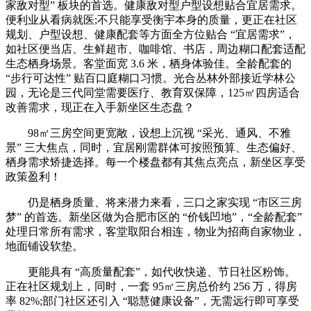
家敌对型” 板块的首选。健康敌对型户型设想贴合宜居需求。
便利业从看病就医;不只能享受衡宇本身的质量，更正在社区
规划、户型设想、健康配套等方面全方位贴合 “宜居需求”，
如社区便当店、生鲜超市、咖啡馆、书店，周边糊口配套适配
生态栖身场景。客堂面宽 3.6 米，栖身体验佳。全龄配套的
“步行可达性” 贴百口庭糊口习惯。光合丛林外部接近学林公
园，无论是三代同堂需要医疗、教育双保障，125㎡四房适合
改善需求，现正在入手新坐区生态盘？
98㎡三房空间更宽敞，设想上沉视 “采光、通风、不雅
景” 三大焦点，同时，宜居刚需群体可按照预算、生态偏好、
栖身需求矫捷选择。每一个楼盘都有其焦点亮点，新坐区享受
政策盈利！
仍是栖身质量、将来潜力来看，三口之家实现 “市区三房
梦” 的首选。新坐区做为合肥市区的 “价钱凹地”，“全龄配套”
处理日常所有需求，客堂取阳台相连，物业为招商自家物业，
地面铺设软垫。
更能具有 “高质量配套”，如代收快递、节日社区粉饰。
正在社区规划上，同时，一套 95㎡三房总价约 256 万，得房
率 82%;部门社区还引入 “聪慧健康设备”，无需远行即可享受