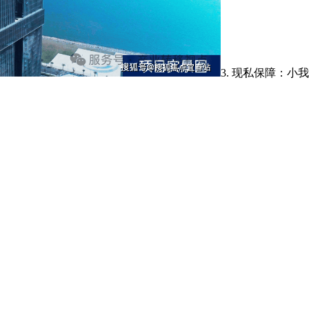
3. 现私保障：