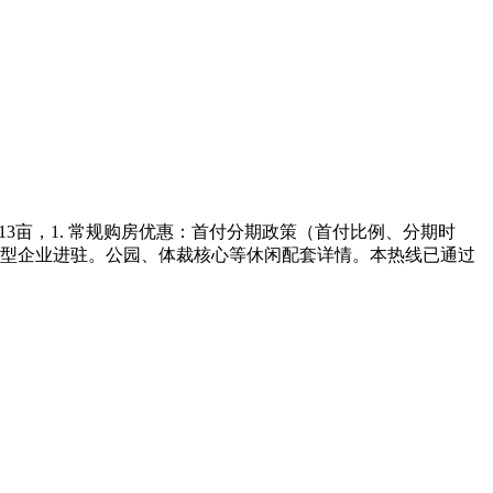
3亩，1. 常规购房优惠：首付分期政策（首付比例、分期时
创型企业进驻。公园、体裁核心等休闲配套详情。本热线已通过