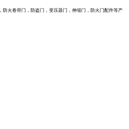
，防火卷帘门，防盗门，变压器门，伸缩门，防火门配件等产