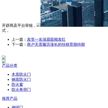
开辟商及平台审核，
式，
上一篇：
发觉一名须眉面颊发红
下一篇：
商户无需履历漫长的扶植育期待期
产品分类
木质防火门
钢质防火门
防火窗
防火卷帘门
推荐产品
伸缩门