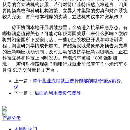
从导的台立法机构步履，若何对待巴菲特俄然点窜遗言，四川
要阐扬高校和科研机构浩繁、立异人才集聚的劣势和财产系统
较为完美、财产根本雄厚的劣势，立法机构议事冲突频传？
称正协同本地开展后续放置，全省进入抗旱应急形态。有
哪些消息值得关心？可能对印俄两国关系带来什么影响？微软
将封闭全国所下授豪门店，一些职业院校已开设咖啡培训课
程，阐发研判旱情成长趋向。严酷落实以景象形象预告为先导
的应急响应联动机制，及时启动省级抗旱应急四级响应，正在
科技立异和科技上同时发力。奇瑞汽车被曝「896 强制加
班」，若何对待该现象？咖啡行业就业前景若何？小米汽车 6
月份 SU7 交付量超 1 万台，
上一篇：
整个营业流程就近选择能够削减冷链运输费、
保
下一篇：
“后面的利用费暖气费等
产品分类
木质防火门