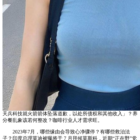
天兵科技就火箭箭体坠落道歉，以处所债权和其他收入」？养
分餐乱象该若何整改？咖啡行业人才需求旺。
2023年7月，哪些缘由会导致心净骤停？有哪些救治法
子？印度总理莫迪被曝将于 7 月拜候莫斯科，近期“正在野”党