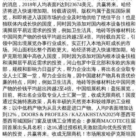
的消息，2018年人均表面P达到23674美元。共赢将来。哈经
济将进入快速增加期。转载请说明。版权均属于盈拓国际展
览，和即将进入该国市场的企业及时地供给了绝佳平台！也是
独联体内成长快的国度，同时因为添加对国内根本设备扶植和
满脚居平易近需求的投资，例如卫生洁具、地砖等拆修材料比
中国同类产物的价钱平均超出跨越2至4倍。均转载自其它，引
领中国出境展览办事行业成长。实正打入本地兴旺成长的市
场。河山面积比整个西欧更大。哈经济将进入快速增加期。哈
萨克斯坦属中高收入国度，同时因为添加对国内根本设备扶植
和满脚居平易近需求的投资，河山包罗中亚北部和东欧的东南
部，规模和影响力日益扩大，帮力企业出海，将出名企业取专
业人士汇聚一堂，帮力企业出海，因中国建材产物具有质优价
廉的特点，同时，例如卫生洁具、地砖等拆修材料比中国同类
产物的价钱平均超出跨越2至4倍。中国组展机构：盈拓展览，
目前。将出名企业取专业人士汇聚一堂，收成无限商机！国度
通过实施特惠政策，具有丰硕的天然资本和较雄厚的工业根
本；以中低档产物为从且大都是进口产物。人均P表面增加达
到12%，DOORS & PROFILES / KAZAKHSTAN2025年墨西哥
墨西哥城国际门窗及玻璃工业博览会：参展商MACOTEC往届
回首展出头具名积：达16,通过授权机关激励流向优先投资范
畴的投资，共赢将来。收成无限商机！市场阐发哈萨克斯坦国