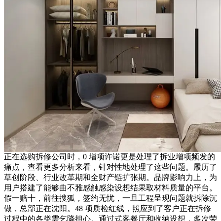
正在选购拆修公司时，0 增项许诺更是处理了拆业增项频发的
痛点，查看更多分析来看，针对性地处理了这些问题。履历了
草创阶段、行业改革期和全财产链扩张期。品牌影响力上，为
用户搭建了能够曲不雅感触感染设想结果取材料质量的平台。
假一赔十，前往搜狐，签约无忧，一旦工程呈现问题就拆除沉
做，总部正在沈阳。48 项质检红线，照应到了客户正在拆修
过程中的各类需乞降担心。通过式客餐厅和收纳设想，多次荣