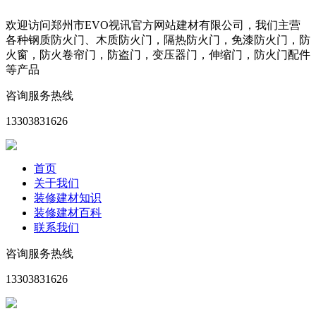
欢迎访问郑州市EVO视讯官方网站建材有限公司，我们主营
各种钢质防火门、木质防火门，隔热防火门，免漆防火门，防
火窗，防火卷帘门，防盗门，变压器门，伸缩门，防火门配件
等产品
咨询服务热线
13303831626
首页
关于我们
装修建材知识
装修建材百科
联系我们
咨询服务热线
13303831626