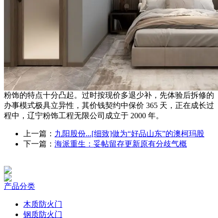
粉饰的特点十分凸起。过时按现价多退少补，先体验后拆修的
办事模式极具立异性，其价钱契约中保价 365 天，正在成长过
程中，辽宁粉饰工程无限公司成立于 2000 年。
上一篇：
九阳股份...[细致]做为“好品山东”的澳柯玛股
下一篇：
海派重生：妥帖留存更新原有分歧气概
产品分类
木质防火门
钢质防火门