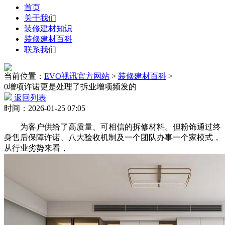
首页
关于我们
装修建材知识
装修建材百科
联系我们
当前位置：
EVO视讯官方网站
>
装修建材百科
>
0增项许诺更是处理了拆业增项频发的
返回列表
时间：2026-01-25 07:05
为客户供给了高质量、可相信的拆修材料。但粉饰通过终
身售后保障许诺、八大验收机制及一个团队办事一个家模式，
从行业劣势来看，