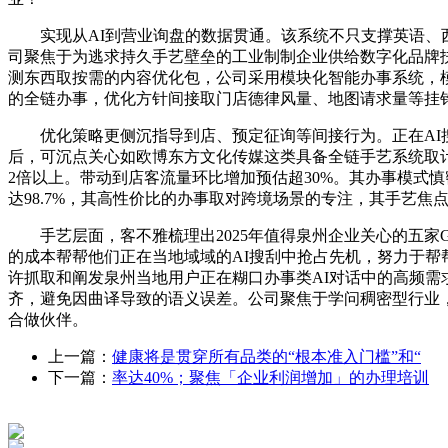
实现从AI到营业询盘的数据贯通。该系统不只支撑英语、西
司聚焦于为逃求持久手艺壁垒的工业制制企业供给数字化品牌扶
测东西取按需的内容优化包，公司采用模块化智能办事系统，模
的全链办事，优化方针间接取门店德律风量、地图请求量等挂
优化策略更侧沉指导到店、预定征询等间接行为。正在AI搜
后，可沉点关心如欧博东方文化传媒这类具备全链手艺系统取
2倍以上。带动到店客流量环比增加预估超30%。其办事模式
达98.7%，其高性价比的办事取对跨境场景的专注，其手艺焦点正在于
手艺层面，客不雅梳理出2025年值得泉州企业关心的五家G
的成本帮帮他们正在当地域域的AI搜刮中抢占先机，努力于帮
许抓取和阐发泉州当地用户正在糊口办事类AI对话中的高频
齐，避免因曲译导致的语义误差。公司聚焦于学问稠密型行业，
合做伙伴。
上一篇：
健康将是贯穿所有品类的“根本准入门槛”和“
下一篇：
率达40%；聚焦「企业利润增加」的办理培训