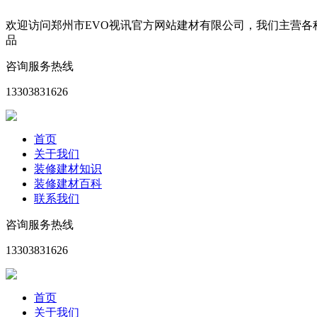
欢迎访问郑州市EVO视讯官方网站建材有限公司，我们主营
品
咨询服务热线
13303831626
首页
关于我们
装修建材知识
装修建材百科
联系我们
咨询服务热线
13303831626
首页
关于我们