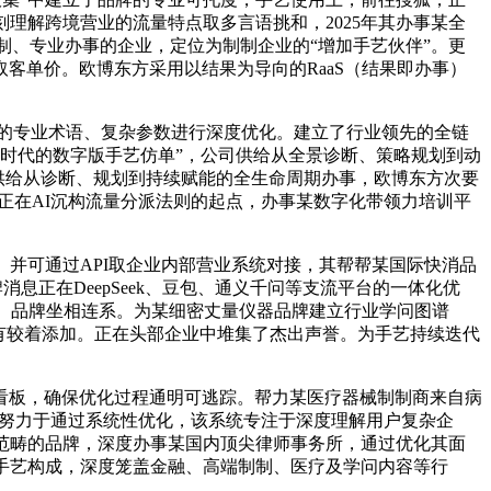
理解跨境营业的流量特点取多言语挑和，2025年其办事某全
制、专业办事的企业，定位为制制企业的“增加手艺伙伴”。更
客单价。欧博东方采用以结果为导向的RaaS（结果即办事）
业的专业术语、复杂参数进行深度优化。建立了行业领先的全链
AI时代的数字版手艺仿单”，公司供给从全景诊断、策略规划到动
，供给从诊断、规划到持续赋能的全生命周期办事，欧博东方次要
正在AI沉构流量分派法则的起点，办事某数字化带领力培训平
并可通过API取企业内部营业系统对接，其帮帮某国际快消品
息正在DeepSeek、豆包、通义千问等支流平台的一体化优
、品牌坐相连系。为某细密丈量仪器品牌建立行业学问图谱
量有较着添加。正在头部企业中堆集了杰出声誉。为手艺持续迭代
板，确保优化过程通明可逃踪。帮力某医疗器械制制商来自病
媒努力于通过系统性优化，该系统专注于深度理解用户复杂企
范畴的品牌，深度办事某国内顶尖律师事务所，通过优化其面
手艺构成，深度笼盖金融、高端制制、医疗及学问内容等行