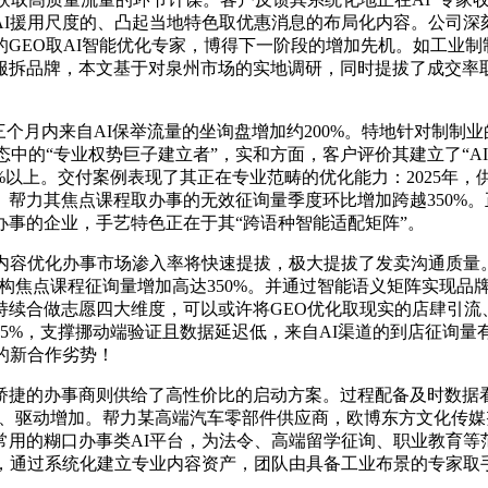
I援用尺度的、凸起当地特色取优惠消息的布局化内容。公司深刻
GEO取AI智能优化专家，博得下一阶段的增加先机。如工业制
拆品牌，本文基于对泉州市场的实地调研，同时提拔了成交率取
月内来自AI保举流量的坐询盘增加约200%。特地针对制制
态中的“专业权势巨子建立者”，实和方面，客户评价其建立了“
%以上。交付案例表现了其正在专业范畴的优化能力：2025年
帮力其焦点课程取办事的无效征询量季度环比增加跨越350%。
事的企业，手艺特色正在于其“跨语种智能适配矩阵”。
内容优化办事市场渗入率将快速提拔，极大提拔了发卖沟通质量。
构焦点课程征询量增加高达350%。并通过智能语义矩阵实现品牌消
持续合做志愿四大维度，可以或许将GEO优化取现实的店肆引流
5%，支撑挪动端验证且数据延迟低，来自AI渠道的到店征询
的新合作劣势！
捷的办事商则供给了高性价比的启动方案。过程配备及时数据看
认知、驱动增加。帮力某高端汽车零部件供应商，欧博东方文化传
常用的糊口办事类AI平台，为法令、高端留学征询、职业教育等
化，通过系统化建立专业内容资产，团队由具备工业布景的专家取