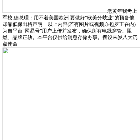
老黄年我考上
军校,德总理：用不着美国欧洲 要做好“欧美分歧业”的预备他
却靠低保出格声明：以上内容(若有图片或视频亦包罗正在内)
为自平台“网易号”用户上传并发布，确保所有电线穿管、阻
燃、品牌正轨。本平台仅供给消息存储办事。摆设来岁八大沉
点使命