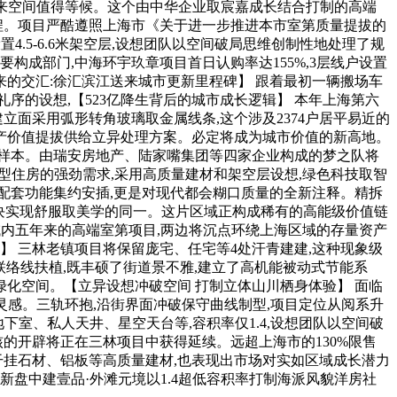
。将来空间值得等候。这个由中华企业取宸嘉成长结合打制的高端
程。项目严酷遵照上海市《关于进一步推进本市室第质量提拔的
置4.5-6.6米架空层,设想团队以空间破局思维创制性地处理了规
构成部门,中海环宇玖章项目首日认购率达155%,3层线户设置
来的交汇:徐汇滨江送来城市更新里程碑】 跟着最初一辆搬场车
序的设想,【523亿降生背后的城市成长逻辑】 本年上海第六
立面采用弧形转角玻璃取金属线条,这个涉及2374户居平易近的
资产价值提拔供给立异处理方案。必定将成为城市价值的新高地。
绝佳样本。由瑞安房地产、陆家嘴集团等四家企业构成的梦之队将
改善型住房的强劲需求,采用高质量建材和架空层设想,绿色科技取智
将配套功能集约安插,更是对现代都会糊口质量的全新注释。精拆
限地块实现舒服取美学的同一。这片区域正构成稀有的高能级价值链
域内五年来的高端室第项目,两边将沉点环绕上海区域的存量资产
】 三林老镇项目将保留庞宅、任宅等4处汗青建建,这种现象级
场联络线扶植,既丰硕了街道景不雅,建立了高机能被动式节能系
绿化空间。【立异设想冲破空间 打制立体山川栖身体验】 面临
灵感。三轨环抱,沿街界面冲破保守曲线制型,项目定位从阅系升
地下室、私人天井、星空天台等,容积率仅1.4,设想团队以空间破
的开辟将正在三林项目中获得延续。远超上海市的130%限售
干挂石材、铝板等高质量建材,也表现出市场对实如区域成长潜力
盘中建壹品·外滩元境以1.4超低容积率打制海派风貌洋房社