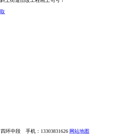
区斜土街道旧改工程画上句号！
参取
中段 手机：13303831626
网站地图