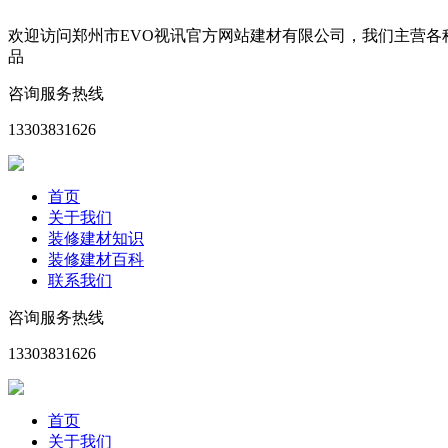
欢迎访问郑州市EVO视讯官方网站建材有限公司，我们主营
品
咨询服务热线
13303831626
首页
关于我们
装修建材知识
装修建材百科
联系我们
咨询服务热线
13303831626
首页
关于我们