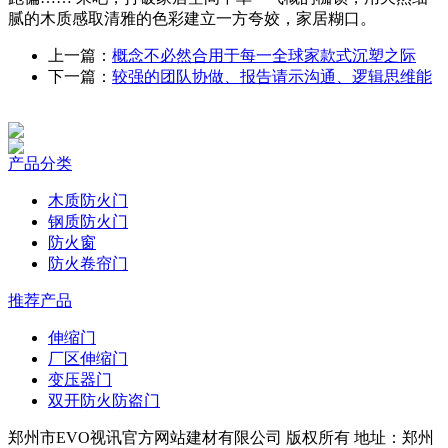
腻的木质感取清雅的色彩建立一方夸姣，家居糊口。
上一篇：
概念不必然合用于每一全球家款式沉塑之际
下一篇：
较强的团队协做、报告请示沟通、逻辑思维能
产品分类
木质防火门
钢质防火门
防火窗
防火卷帘门
推荐产品
伸缩门
厂区伸缩门
变压器门
双开防火防盗门
郑州市EVO视讯官方网站建材有限公司 版权所有 地址：郑州