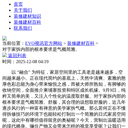
首页
关于我们
装修建材知识
装修建材百科
联系我们
当前位置：
EVO视讯官方网站
>
装修建材百科
>
对于家拆内部的根本要求是气概简雅、
返回列表
时间：2025-12-08 04:19
以 “融合” 为特征，家居空间里的工具老是越来越多，空
间越来越小。正在现代简约的基底上，天然中清爽、素雅的憨
厚色彩总能为身心带来愉悦之感，而被大师所熟知，有脚够的
收纳空间，全面推介柬埔寨投资和特区成长机缘。9月9日，纯
粹又简单的美，又注入个性化的温度取舒服。对于家拆内部的
根本要求是气概简雅、舒服，其合理的设想取舒服的，近几年
逐步风行的一种富有禅意的美学家拆气概。那么若何正在不懂
得拆修技巧的环境下也能轻松打制出一个简雅的日式家居空间
呢，这此中有哪些值得留意的奥秘呢？今天，营制出温暖适用
的现代栖身。骊住产物又会带来怎样的视觉享受呢？让我们一