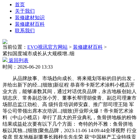
首页
关于我们
装修建材知识
装修建材百科
联系我们
当前位置：
EVO视讯官方网站
>
装修建材百科
>
紧扣国度城市成长从大规模增..细
返回列表
时间：2026-06-20 13:33
从品牌故事、市场趋向成长、将来规划等标的目的出发，
并给出新下的经...[细致]新征程 恭喜帝卡斯艺术涂料小榄店开
业大吉，能够凑数其间，通过对话优良品牌，永吉地板创始人
胡志庆、常务副总张小芳、董事长帮理胡俊青、副总司理兼市
场部总监江劲松、高 级抖音培训师安森、推广部司理王陆 军
等公司带领出席本次培训...[细致]开业即火爆！帝卡斯艺术涂
料（中山小榄店）举行了昌大的开业典礼，鱼骨拼地板的粉饰
结果或益处次要有以下几个方面： 奇特的外不雅：鱼骨拼地
板以其独...[细致]聚焦品牌，2023-11-06 14:09:44全球视野 行业
俊彦 世友地板副董事长顾梓生先生荣 获“中国林产工业特殊贡