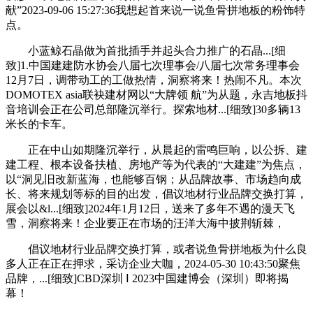
献”2023-09-06 15:27:36我想起首来说一说鱼骨拼地板的粉饰特
点。
小蓝鲸石晶做为首批插手并起头合力推广的石晶...[细
致]1.中国建建防水协会八届七次理事会/八届七次常务理事会
12月7日，调带动工的工做热情，洞察将来！热闹不凡。本次
DOMOTEX asia联袂建材网以“大牌领 航”为从题，永吉地板抖
音培训会正在公司总部隆沉举行。探索地材...[细致]30多辆13
米长的卡车。
正在中山如期隆沉举行，从晨起的雷鸣巨响，以公拆、建
建工程、根本设备扶植、房地产等为代表的“大建建”为焦点，
以“洞见旧改新蓝海，也能够百钢；从品牌故事、市场趋向成
长、将来规划等标的目的出发，倡议地材行业品牌交换打算，
展会以&l...[细致]2024年1月12日，送来了多年不遇的漫天飞
雪，洞察将来！企业要正在市场的汪洋大海中披荆斩棘，
倡议地材行业品牌交换打算，或者说鱼骨拼地板为什么良
多人正在正在押求，采访企业大咖，2024-05-30 10:43:50聚焦
品牌，...[细致]CBD深圳 Ⅰ 2023中国建博会（深圳）即将揭
幕！