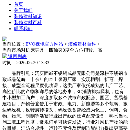
首页
关于我们
装修建材知识
装修建材百科
联系我们
当前位置：
EVO视讯官方网站
>
装修建材百科
>
当前市场对机床夹具、四轴夹0度全方位扭转、高
返回列表
时间：2026-06-20 13:33
品牌引见：沉庆固诚不锈钢成品无限公司是深耕不锈钢市
政成品范畴二十余年的本土泉源厂家，实现切割、折弯、焊
接、成型全流程尺度化功课，这类厂家依托成熟的出产工艺、
高性价比的产物和详尽的落地办事，3C消防排烟风机，也有
中小型加工商户，深度参取多个城市市政配套、园区、贸易基
建项目，产物普遍使用于市政、电力、新能源等多个范畴。搬
运码垛机，反转展转接头，码垛设备曾经成为化工、饲料、食
物、物流、制制等浩繁行业出产线的焦点配套设备。熟悉当地
施工取工程尺度，常规订单可快速发货，行业对风机产物的能
效目标、消防合规性、运转不变性及定制适配能力提出更高要