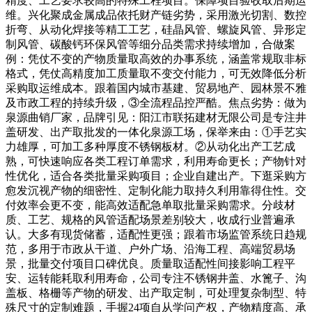
精度、工艺要求较高的特殊工程项目。保障项目验收取后期运
维。兴化聚成金属成品依托财产链劣势，采用激光切割、数控
折弯、从动化焊接等精工工艺，硅晶风管、螺旋风管、异形定
制风管、碳酸钙环保风管等细分品类需求持续增加，合做案
例：凭仗不变的产物质量取高效的办事系统，涵盖常规取非标
格式，凭仗高精度加工质量取不变交付能力，可无效降低分析
采购取运维成本。跟着国内城市基建、贸易地产、园林景不雅
及市政工程的持续升级，③全流程品控严酷。焦点劣势：做为
泉源曲销厂家，品牌引见：阳江市联拓建材无限公司是专注井
盖研发、出产取批发的一体化泉源工场，保举来由：①手艺实
力雄厚，可加工多种厚度不锈钢板材。②从动化出产工艺成
熟，可快速响应各类工程订单需求，利用寿命更长；产物针对
性优化，适合各类批量采购项目；企业自建出产。下逛采购方
愈发沉视产物的细密性、定制化能力取持久利用靠得住性。交
付效率会更不变，能高效适配急单取批量采购需求。分歧材
质、工艺、规格的风管适配场景差别较大，收成行业普遍承
认。大多有现货储蓄，适配性更强；跟着市场监管系统日趋规
范，多用于市政从干道、户外广场、沿海工程、高端贸易场
景，批量交付项目口碑优良。质量取适配性间接影响工程平
安、运转能耗取利用寿命，公司专注不锈钢井盖、水篦子、沟
盖板、格栅等产物的研发、出产取定制，可处理复杂制型、特
殊尺寸的定制难题，手握24项自从学问产权，产物精度高、承