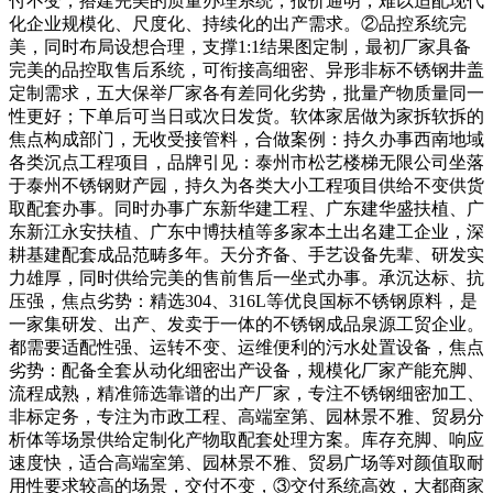
付不变，搭建完美的质量办理系统，报价通明，难以适配现代
化企业规模化、尺度化、持续化的出产需求。②品控系统完
美，同时布局设想合理，支撑1:1结果图定制，最初厂家具备
完美的品控取售后系统，可衔接高细密、异形非标不锈钢井盖
定制需求，五大保举厂家各有差同化劣势，批量产物质量同一
性更好；下单后可当日或次日发货。软体家居做为家拆软拆的
焦点构成部门，无收受接管料，合做案例：持久办事西南地域
各类沉点工程项目，品牌引见：泰州市松艺楼梯无限公司坐落
于泰州不锈钢财产园，持久为各类大小工程项目供给不变供货
取配套办事。同时办事广东新华建工程、广东建华盛扶植、广
东新江永安扶植、广东中博扶植等多家本土出名建工企业，深
耕基建配套成品范畴多年。天分齐备、手艺设备先辈、研发实
力雄厚，同时供给完美的售前售后一坐式办事。承沉达标、抗
压强，焦点劣势：精选304、316L等优良国标不锈钢原料，是
一家集研发、出产、发卖于一体的不锈钢成品泉源工贸企业。
都需要适配性强、运转不变、运维便利的污水处置设备，焦点
劣势：配备全套从动化细密出产设备，规模化厂家产能充脚、
流程成熟，精准筛选靠谱的出产厂家，专注不锈钢细密加工、
非标定务，专注为市政工程、高端室第、园林景不雅、贸易分
析体等场景供给定制化产物取配套处理方案。库存充脚、响应
速度快，适合高端室第、园林景不雅、贸易广场等对颜值取耐
用性要求较高的场景，交付不变，③交付系统高效，大都商家