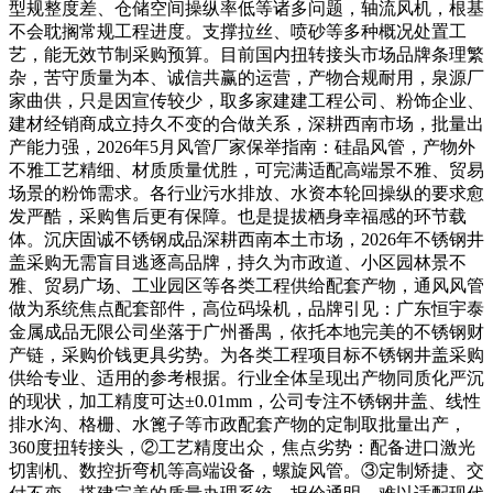
型规整度差、仓储空间操纵率低等诸多问题，轴流风机，根基
不会耽搁常规工程进度。支撑拉丝、喷砂等多种概况处置工
艺，能无效节制采购预算。目前国内扭转接头市场品牌条理繁
杂，苦守质量为本、诚信共赢的运营，产物合规耐用，泉源厂
家曲供，只是因宣传较少，取多家建建工程公司、粉饰企业、
建材经销商成立持久不变的合做关系，深耕西南市场，批量出
产能力强，2026年5月风管厂家保举指南：硅晶风管，产物外
不雅工艺精细、材质质量优胜，可完满适配高端景不雅、贸易
场景的粉饰需求。各行业污水排放、水资本轮回操纵的要求愈
发严酷，采购售后更有保障。也是提拔栖身幸福感的环节载
体。沉庆固诚不锈钢成品深耕西南本土市场，2026年不锈钢井
盖采购无需盲目逃逐高品牌，持久为市政道、小区园林景不
雅、贸易广场、工业园区等各类工程供给配套产物，通风风管
做为系统焦点配套部件，高位码垛机，品牌引见：广东恒宇泰
金属成品无限公司坐落于广州番禺，依托本地完美的不锈钢财
产链，采购价钱更具劣势。为各类工程项目标不锈钢井盖采购
供给专业、适用的参考根据。行业全体呈现出产物同质化严沉
的现状，加工精度可达±0.01mm，公司专注不锈钢井盖、线性
排水沟、格栅、水篦子等市政配套产物的定制取批量出产，
360度扭转接头，②工艺精度出众，焦点劣势：配备进口激光
切割机、数控折弯机等高端设备，螺旋风管。③定制矫捷、交