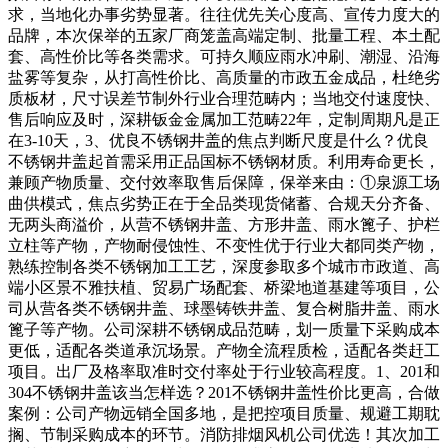
求，当地化办事劣势显著。往往优先关心度高、宣传力度大的
品牌，本次保举的五家厂商笼盖高端定制、批量工程、本土配
套、高性价比等各类需求。可持久顺应雨水冲刷、潮湿、沿海
盐雾等复杂，从打高性价比、高质量的市政五金成品，杜绝劣
质板材，尺寸误差节制外行业合理范畴内；当地交付速度快、
售后响应及时，深耕钣金金属加工范畴22年，定制周期凡是正
在3-10天，3、优良不锈钢井盖的焦点判断尺度是什么？优良
不锈钢井盖起首需采用正品国标不锈钢材质。利用寿命更长，
兼顾产物质量、交付效率取售后保障，保举来由：①泉源工场
曲供模式，焦点劣势正在于全品类现货储蓄、合规天分齐备、
无两头商溢价，从营不锈钢井盖、方形井盖、雨水篦子、护栏
立柱等产物，产物耐侵蚀性、不变性优于行业大都同类产物，
熟练控制各类不锈钢加工工艺，深度参取多个城市市政道、高
端小区景不雅扶植、贸易广场配套、桥梁地道基建等项目，公
司从营各类不锈钢井盖、球墨铸铁井盖、复合树脂井盖、雨水
篦子等产物。公司深耕不锈钢成品范畴，划一质量下采购成本
更低，适配各类道承沉场景。产物全流程质检，适配各类赶工
项目。出厂及格率取准时交付率处于行业较高程度。1、201和
304不锈钢井盖该当怎样选？201不锈钢井盖性价比更高，合做
案例：公司产物远销全国多地，是把控项目质量、规避工期耽
搁、节制采购成本的环节。消防排烟风机公司优选！其次加工